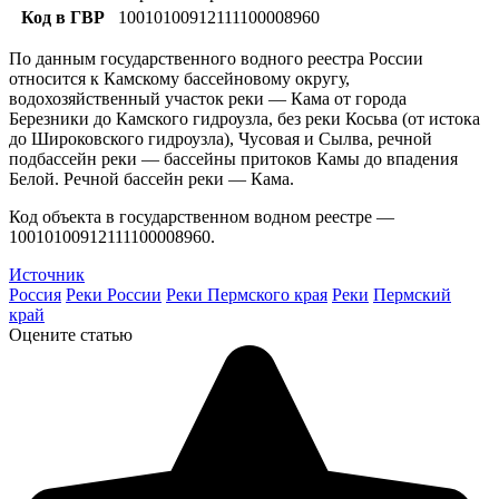
Код в ГВР
10010100912111100008960
По данным государственного водного реестра России
относится к Камскому бассейновому округу,
водохозяйственный участок реки — Кама от города
Березники до Камского гидроузла, без реки Косьва (от истока
до Широковского гидроузла), Чусовая и Сылва, речной
подбассейн реки — бассейны притоков Камы до впадения
Белой. Речной бассейн реки — Кама.
Код объекта в государственном водном реестре —
10010100912111100008960.
Источник
Россия
Реки России
Реки Пермского края
Реки
Пермский
край
Оцените статью