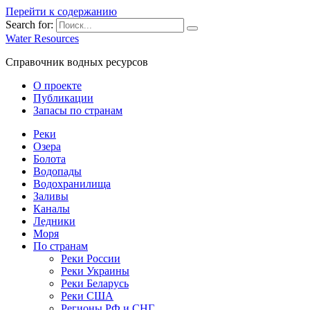
Перейти к содержанию
Search for:
Water Resources
Справочник водных ресурсов
О проекте
Публикации
Запасы по странам
Реки
Озера
Болота
Водопады
Водохранилища
Заливы
Каналы
Ледники
Моря
По странам
Реки России
Реки Украины
Реки Беларусь
Реки США
Регионы РФ и СНГ