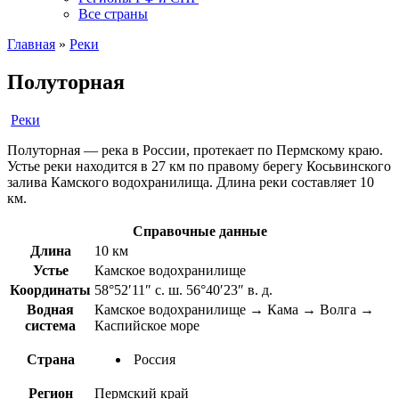
Все страны
Главная
»
Реки
Полуторная
Реки
Полуторная — река в России, протекает по Пермскому краю.
Устье реки находится в 27 км по правому берегу Косьвинского
залива Камского водохранилища. Длина реки составляет 10
км.
Справочные данные
Длина
10 км
Устье
Камское водохранилище
Координаты
58°52′11″ с. ш. 56°40′23″ в. д.
Водная
Камское водохранилище → Кама → Волга →
система
Каспийское море
Страна
Россия
Регион
Пермский край