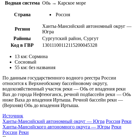
Водная система
Обь → Карское море
Страна
Россия
Ханты-Мансийский автономный округ —
Регион
Югра
Районы
Сургутский район, Сургут
Код в ГВР
13011100112115200045328
13 км: Сормина
Сосновый
55 км: без названия
По данным государственного водного реестра России
относится к Верхнеобскому бассейновому округу,
водохозяйственный участок реки — Обь от впадения реки
Вах до города Нефтеюганск, речной подбассейн реки — Обь
ниже Ваха до впадения Иртыша. Речной бассейн реки —
(Верхняя) Обь до впадения Иртыша.
Источник
Ханты-Мансийский автономный округ — Югра
Россия
Реки
Ханты-Мансийского автономного округа — Югры
Реки
России
Реки