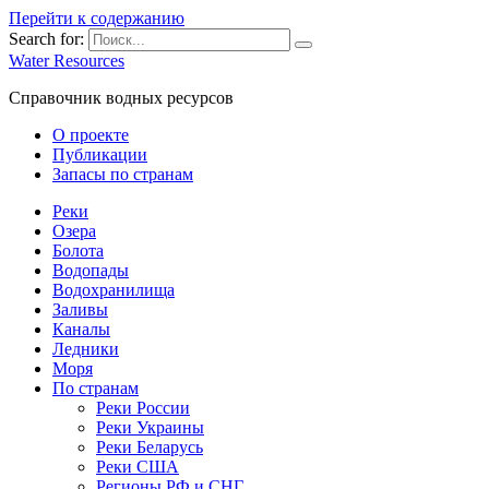
Перейти к содержанию
Search for:
Water Resources
Справочник водных ресурсов
О проекте
Публикации
Запасы по странам
Реки
Озера
Болота
Водопады
Водохранилища
Заливы
Каналы
Ледники
Моря
По странам
Реки России
Реки Украины
Реки Беларусь
Реки США
Регионы РФ и СНГ