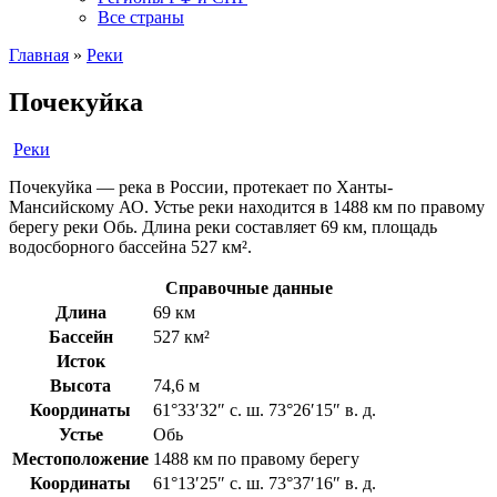
Все страны
Главная
»
Реки
Почекуйка
Реки
Почекуйка — река в России, протекает по Ханты-
Мансийскому АО. Устье реки находится в 1488 км по правому
берегу реки Обь. Длина реки составляет 69 км, площадь
водосборного бассейна 527 км².
Справочные данные
Длина
69 км
Бассейн
527 км²
Исток
Высота
74,6 м
Координаты
61°33′32″ с. ш. 73°26′15″ в. д.
Устье
Обь
Местоположение
1488 км по правому берегу
Координаты
61°13′25″ с. ш. 73°37′16″ в. д.