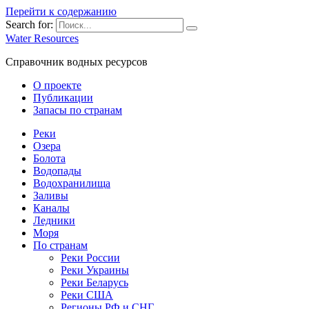
Перейти к содержанию
Search for:
Water Resources
Справочник водных ресурсов
О проекте
Публикации
Запасы по странам
Реки
Озера
Болота
Водопады
Водохранилища
Заливы
Каналы
Ледники
Моря
По странам
Реки России
Реки Украины
Реки Беларусь
Реки США
Регионы РФ и СНГ