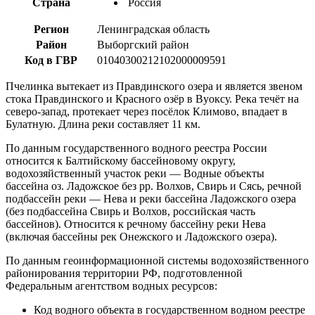
Страна
Россия
Регион
Ленинградская область
Район
Выборгский район
Код в ГВР
01040300212102000009591
Пчелинка вытекает из Правдинского озера и является звеном
стока Правдинского и Красного озёр в Вуоксу. Река течёт на
северо-запад, протекает через посёлок Климово, впадает в
Булатную. Длина реки составляет 11 км.
По данным государственного водного реестра России
относится к Балтийскому бассейновому округу,
водохозяйственный участок реки — Водные объекты
бассейна оз. Ладожское без рр. Волхов, Свирь и Сясь, речной
подбассейн реки — Нева и реки бассейна Ладожского озера
(без подбассейна Свирь и Волхов, российская часть
бассейнов). Относится к речному бассейну реки Нева
(включая бассейны рек Онежского и Ладожского озера).
По данным геоинформационной системы водохозяйственного
районирования территории РФ, подготовленной
Федеральным агентством водных ресурсов:
Код водного объекта в государственном водном реестре