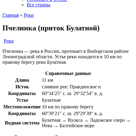
Все страны
Главная
»
Реки
Пчелинка (приток Булатной)
Реки
Пчелинка — река в России, протекает в Выборгском районе
Ленинградской области. Устье реки находится в 10 км по
правому берегу реки Булатная.
Справочные данные
Длина
11 км
Исток
слияние рек: Правдинское и
Координаты
60°34′25″ с. ш. 29°32′54″ в. д.
Устье
Булатная
Местоположение
10 км по правому берегу
Координаты
60°39′21″ с. ш. 29°29′39″ в. д.
Булатная → Вуокса → Ладожское озеро →
Водная система
Нева → Балтийское море