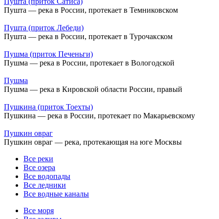
Пушта (приток Сатиса)
Пушта — река в России, протекает в Темниковском
Пушта (приток Лебеди)
Пушта — река в России, протекает в Турочакском
Пушма (приток Печеньги)
Пушма — река в России, протекает в Вологодской
Пушма
Пушма — река в Кировской области России, правый
Пушкина (приток Тоехты)
Пушкина — река в России, протекает по Макарьевскому
Пушкин овраг
Пушкин овраг — река, протекающая на юге Москвы
Все реки
Все озера
Все водопады
Все ледники
Все водные каналы
Все моря