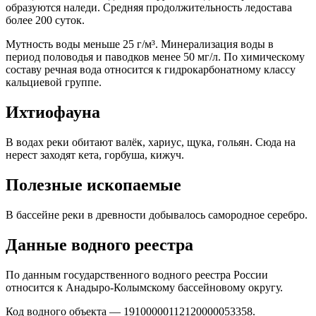
образуются наледи. Средняя продолжительность ледостава
более 200 суток.
Мутность воды меньше 25 г/м³. Минерализация воды в
период половодья и паводков менее 50 мг/л. По химическому
составу речная вода относится к гидрокарбонатному классу
кальциевой группе.
Ихтиофауна
В водах реки обитают валёк, хариус, щука, гольян. Сюда на
нерест заходят кета, горбуша, кижуч.
Полезные ископаемые
В бассейне реки в древности добывалось самородное серебро.
Данные водного реестра
По данным государственного водного реестра России
относится к Анадыро-Колымскому бассейновому округу.
Код водного объекта — 19100000112120000053358.