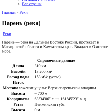
Все страны
Главная
»
Реки
Парень (река)
Реки
Парень — река на Дальнем Востоке России, протекает в
Магаданской области и Камчатском крае. Впадает в Охотское
море.
Справочные данные
Длина
310 км
Бассейн
13 200 км²
Расход воды
158 м³/с (устье)
Исток
Местоположение
ущелье Верхнепареньской впадины
Высота
~ 700 м
Координаты
63°34′06″ с. ш. 161°45′23″ в. д.
Устье
Пенжинская губа
Высота
0 м