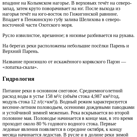
впадине на Колымском нагорье. В верховьях течёт на северо-
запад, затем круто поворачивает на юг. После выхода из
нагорья течёт на юго-восток по Гижигинской равнине.
Впадает в Пенжинскую губу залива Шелихова в северо-
восточной части Охотского моря.
Русло извилистое, врезанное; в низовье разбивается на рукава.
На берегах реки расположены небольшие посёлки Парень и
Верхний Парень.
Название произошло от искажённого корякского Парэн —
«лопатка-скала».
Гидрология
Питание реки в основном снеговое. Среднемноголетний
расход воды в устье 158 м³/с (объём стока 4,987 км³/год,
модуль стока 12 л/(с×км²)). Водный режим характеризуется
весенне-летним половодьем, осенними дождевыми паводками
и устойчивой зимней меженью. Река вскрывается во второй
половине мая. Половодье начинается в конце мая, в это время
проходит около 80 % годового водного стока. Первые
ледовые явления появляется в середине октября, к концу
месяца начинается ледостав. В русле и в долине реки зимой