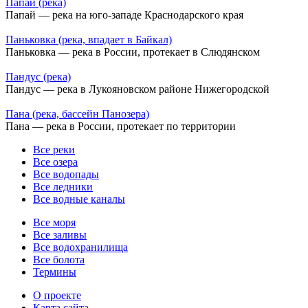
Папай (река)
Папай — река на юго-западе Краснодарского края
Паньковка (река, впадает в Байкал)
Паньковка — река в России, протекает в Слюдянском
Пандус (река)
Пандус — река в Лукояновском районе Нижегородской
Пана (река, бассейн Панозера)
Пана — река в России, протекает по территории
Все реки
Все озера
Все водопады
Все ледники
Все водные каналы
Все моря
Все заливы
Все водохранилища
Все болота
Термины
О проекте
Карта сайта