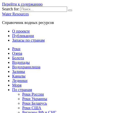
Перейти к содержанию
Search for:
Water Resources
Справочник водных ресурсов
О проекте
Публикации
Запасы по странам
Реки
Озера
Болота
Водопады
Водохранилища
Заливы
Каналы
Ледники
Моря
По странам
Реки России
Реки Украины
Реки Беларусь
Реки США
Регионы РФ и СНГ