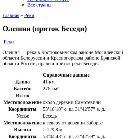
Все страны
Главная
»
Реки
Олешня (приток Беседи)
Реки
Олешня — река в Костюковичском районе Могилёвской
области Белоруссии и Красногорском районе Брянской
области России, правый приток реки Беседи.
Справочные данные
Длина
41 км
Бассейн
276 км²
Исток
Местоположение
около деревни Самотевичи
Координаты
53°18′10″ с. ш. 31°42′57″ в. д.
Устье
Беседь
Местоположение
к северу от деревни Заборье
Высота
> 129,8 м
Координаты
53°04′48″ с. ш. 31°42′39″ в. д.