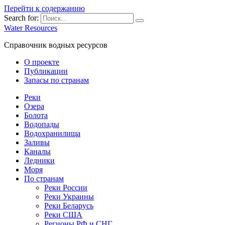
Перейти к содержанию
Search for:
Water Resources
Справочник водных ресурсов
О проекте
Публикации
Запасы по странам
Реки
Озера
Болота
Водопады
Водохранилища
Заливы
Каналы
Ледники
Моря
По странам
Реки России
Реки Украины
Реки Беларусь
Реки США
Регионы РФ и СНГ