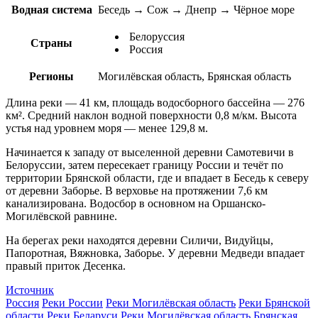
Водная система
Беседь → Сож → Днепр → Чёрное море
Белоруссия
Страны
Россия
Регионы
Могилёвская область, Брянская область
Длина реки — 41 км, площадь водосборного бассейна — 276
км². Средний наклон водной поверхности 0,8 м/км. Высота
устья над уровнем моря — менее 129,8 м.
Начинается к западу от выселенной деревни Самотевичи в
Белоруссии, затем пересекает границу России и течёт по
территории Брянской области, где и впадает в Беседь к северу
от деревни Заборье. В верховье на протяжении 7,6 км
канализирована. Водосбор в основном на Оршанско-
Могилёвской равнине.
На берегах реки находятся деревни Силичи, Видуйцы,
Папоротная, Вяжновка, Заборье. У деревни Медведи впадает
правый приток Десенка.
Источник
Россия
Реки России
Реки Могилёвская область
Реки Брянской
области
Реки Беларуси
Реки
Могилёвская область
Брянская