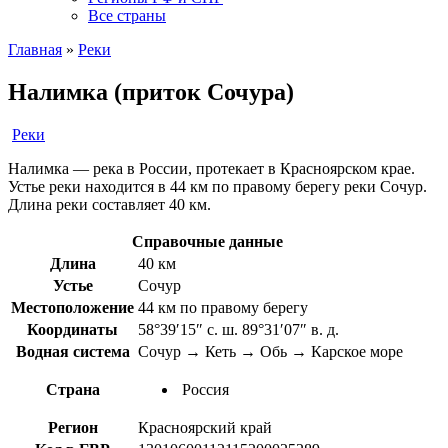
Все страны
Главная
»
Реки
Налимка (приток Сочура)
Реки
Налимка — река в России, протекает в Красноярском крае.
Устье реки находится в 44 км по правому берегу реки Сочур.
Длина реки составляет 40 км.
Справочные данные
Длина
40 км
Устье
Сочур
Местоположение
44 км по правому берегу
Координаты
58°39′15″ с. ш. 89°31′07″ в. д.
Водная система
Сочур → Кеть → Обь → Карское море
Страна
Россия
Регион
Красноярский край