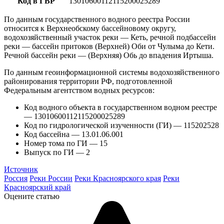
Код в ГВР
13010600112115200025289
По данным государственного водного реестра России
относится к Верхнеобскому бассейновому округу,
водохозяйственный участок реки — Кеть, речной подбассейн
реки — бассейн притоков (Верхней) Оби от Чулыма до Кети.
Речной бассейн реки — (Верхняя) Обь до впадения Иртыша.
По данным геоинформационной системы водохозяйственного
районирования территории РФ, подготовленной
Федеральным агентством водных ресурсов:
Код водного объекта в государственном водном реестре
— 13010600112115200025289
Код по гидрологической изученности (ГИ) — 115202528
Код бассейна — 13.01.06.001
Номер тома по ГИ — 15
Выпуск по ГИ — 2
Источник
Россия
Реки России
Реки Красноярского края
Реки
Красноярский край
Оцените статью