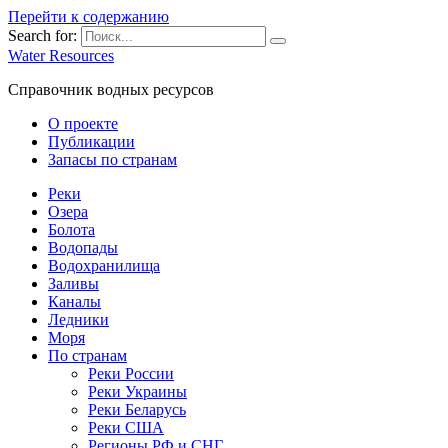
Перейти к содержанию
Search for:
Water Resources
Справочник водных ресурсов
О проекте
Публикации
Запасы по странам
Реки
Озера
Болота
Водопады
Водохранилища
Заливы
Каналы
Ледники
Моря
По странам
Реки России
Реки Украины
Реки Беларусь
Реки США
Регионы РФ и СНГ