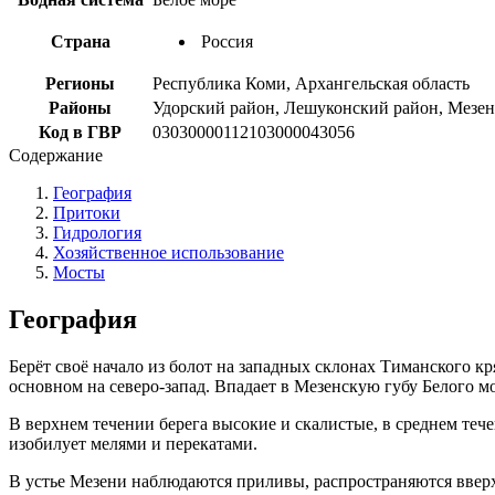
Страна
Россия
Регионы
Республика Коми, Архангельская область
Районы
Удорский район, Лешуконский район, Мезе
Код в ГВР
03030000112103000043056
Содержание
География
Притоки
Гидрология
Хозяйственное использование
Мосты
География
Берёт своё начало из болот на западных склонах Тиманского к
основном на северо-запад. Впадает в Мезенскую губу Белого мо
В верхнем течении берега высокие и скалистые, в среднем теч
изобилует мелями и перекатами.
В устье Мезени наблюдаются приливы, распространяются вверх 