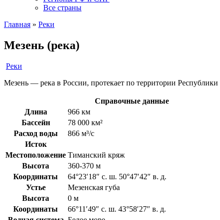
Все страны
Главная
»
Реки
Мезень (река)
Реки
Мезень — река в России, протекает по территории Республики
Справочные данные
Длина
966 км
Бассейн
78 000 км²
Расход воды
866 м³/с
Исток
Местоположение
Тиманский кряж
Высота
360-370 м
Координаты
64°23′18″ с. ш. 50°47′42″ в. д.
Устье
Мезенская губа
Высота
0 м
Координаты
66°11′49″ с. ш. 43°58′27″ в. д.
Водная система
Белое море