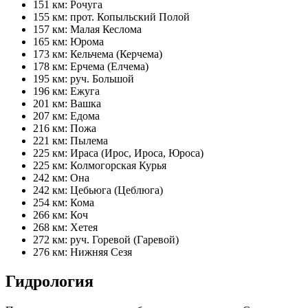
151 км: Рочуга
155 км: прот. Копыльский Полой
157 км: Малая Кеслома
165 км: Юрома
173 км: Кельчема (Керчема)
178 км: Ерчема (Елчема)
195 км: руч. Большой
196 км: Ежуга
201 км: Вашка
207 км: Едома
216 км: Пожа
221 км: Пылема
225 км: Ираса (Ирос, Ироса, Юроса)
225 км: Колмогорская Курья
242 км: Она
242 км: Цебьюга (Цеблюга)
254 км: Кома
266 км: Коч
268 км: Хетея
272 км: руч. Горевой (Гаревой)
276 км: Нижняя Сезя
Гидрология