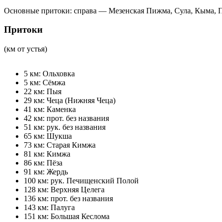
Основные притоки: справа — Мезенская Пижма, Сула, Кыма, Пё
Притоки
(км от устья)
5 км: Ольховка
5 км: Сёмжа
22 км: Пыя
29 км: Чеца (Нижняя Чеца)
41 км: Каменка
42 км: прот. без названия
51 км: рук. без названия
65 км: Шукша
73 км: Старая Кимжа
81 км: Кимжа
86 км: Пёза
91 км: Жердь
100 км: рук. Печищенский Полой
128 км: Верхняя Целега
136 км: прот. без названия
143 км: Палуга
151 км: Большая Кеслома