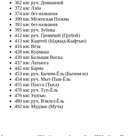
362 км: руч. Домашний
372 км: Лэба
374 км: без названия
390 км: Мезенская Пижма
393 км: без названия
395 км: руч. Зубова
412 км: руч. Гремячий (Грубой)
413 км: Кыртей (Ыджыд-Кыфтью)
416 км: Вёза
428 км: Курмыш
430 км: Большая Виска
437 км: Латьюга
442 км: Барма
453 км: руч. Бычим-Ёль (Бычим-ю)
454 км: руч. Мыт-Пыв-Ёль
455 км: Пысса (Тыса)
470 км: руч. Туп-Ёль
476 км: Уипъю
480 км: руч. Вэвлез-Ёль
492 км: Мудзью (Муча)