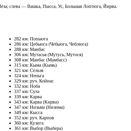
за; слева — Вашка, Пысса, Ус, Большая Лоптюга, Йирва.
282 км: Попьюга
286 км: Цебьюга (Чебьюга, Чеблюга)
288 км: Манбас
306 км: Мутасья (Мутусь, Мутося)
308 км: Манбас (Мамбасс)
315 км: Кыма (Кымь)
321 км: Сельзя
324 км: Неньга
329 км: руч. Койнас
332 км: Ноба
337 км: Сула
339 км: Карва
343 км: Карва (Кирва)
347 км: Низьма (Низима)
349 км: Кысса
352 км: руч. Карпов
360 км: Кузига
361 км: Выбор (Выбера)