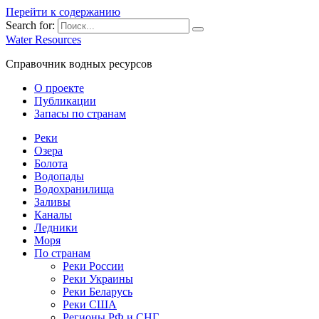
Перейти к содержанию
Search for:
Water Resources
Справочник водных ресурсов
О проекте
Публикации
Запасы по странам
Реки
Озера
Болота
Водопады
Водохранилища
Заливы
Каналы
Ледники
Моря
По странам
Реки России
Реки Украины
Реки Беларусь
Реки США
Регионы РФ и СНГ