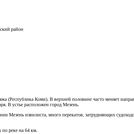
нский район
ряжа (Республика Коми). В верхней половине часто меняет напра
ря. В устье расположен город Мезень.
ении Мезень извилиста, много перекатов, затрудняющих судоход
по реке на 64 км.