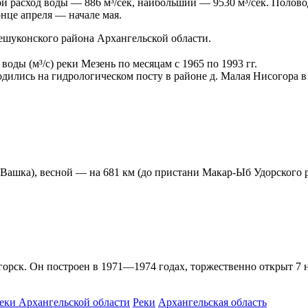
й расход воды — 886 м³/сек, наибольший — 9530 м³/сек. Полово
онце апреля — начале мая.
Лешуконского района Архангельской области.
воды (м³/с) реки Мезень по месяцам с 1965 по 1993 гг.
дились на гидрологическом посту в районе д. Малая Нисогора в 
и Вашка), весной — на 681 км (до пристани Макар-Ыб Удорского р
горск. Он построен в 1971—1974 годах, торжественно открыт 7 н
еки Архангельской области
Реки
Архангельская область