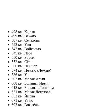
498 км: Керъю
499 км: Вежаю
507 км: Селалопи
523 км: Уип
542 км: Войсасъю
545 км: Лэба
550 км: Борсег
552 км: Сёль
566 км: Лёкшор
574 км: Пежъю (Лежью)
586 км: Ус
603 км: Малая Ирыч
608 км: Большая Ирыч
618 км: Большая Лоптюга
631 км: Малая Лоптюга
653 км: Йирва
671 км: Увъю
693 км: Вожаёль