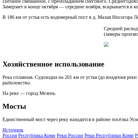
Питание смешанное, с преобладанием снегового. Среднегодово
Замерзает в конце октября — середине ноября, вскрывается в к
В 186 км от устья есть водомерный пост в д. Малая Нисогора 
Средний расход 
(замеры произво
Хозяйственное использование
Река сплавная. Судоходна на 201 км от устья (до впадения рек
рыболовство.
На реке — город Мезень.
Мосты
Единственный мост через реку находится в районе посёлка Усо
Источник
Россия
Республика Коми
Реки России
Реки Республики Коми
Р