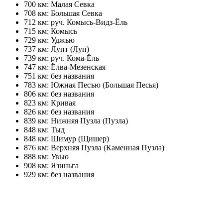
700 км: Малая Севка
708 км: Большая Севка
712 км: руч. Комысь-Видз-Ёль
715 км: Комысь
729 км: Уджъю
737 км: Лупт (Луп)
739 км: руч. Кома-Ёль
747 км: Ёлва-Мезенская
751 км: без названия
783 км: Южная Песъю (Большая Песья)
806 км: без названия
823 км: Кривая
826 км: без названия
839 км: Нижняя Пузла (Пузла)
848 км: Тыд
848 км: Шимур (Щишер)
876 км: Верхняя Пузла (Каменная Пузла)
888 км: Увью
908 км: Язиньга
929 км: без названия