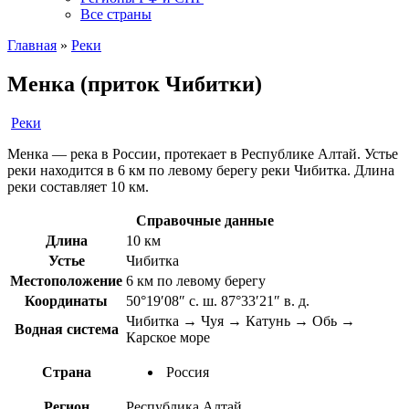
Все страны
Главная
»
Реки
Менка (приток Чибитки)
Реки
Менка — река в России, протекает в Республике Алтай. Устье
реки находится в 6 км по левому берегу реки Чибитка. Длина
реки составляет 10 км.
Справочные данные
Длина
10 км
Устье
Чибитка
Местоположение
6 км по левому берегу
Координаты
50°19′08″ с. ш. 87°33′21″ в. д.
Чибитка → Чуя → Катунь → Обь →
Водная система
Карское море
Страна
Россия
Регион
Республика Алтай