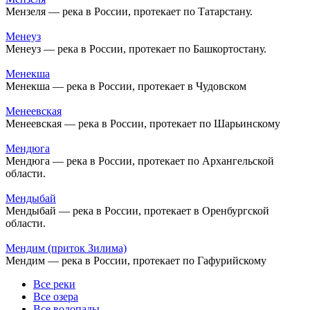
Мензеля — река в России, протекает по Татарстану.
Менеуз
Менеуз — река в России, протекает по Башкортостану.
Менекша
Менекша — река в России, протекает в Чудовском
Менеевская
Менеевская — река в России, протекает по Шарьинскому
Мендюга
Мендюга — река в России, протекает по Архангельской
области.
Мендыбай
Мендыбай — река в России, протекает в Оренбургской
области.
Мендим (приток Зилима)
Мендим — река в России, протекает по Гафурийскому
Все реки
Все озера
Все водопады