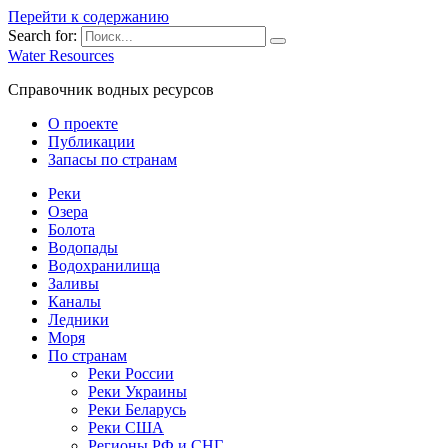
Перейти к содержанию
Search for:
Water Resources
Справочник водных ресурсов
О проекте
Публикации
Запасы по странам
Реки
Озера
Болота
Водопады
Водохранилища
Заливы
Каналы
Ледники
Моря
По странам
Реки России
Реки Украины
Реки Беларусь
Реки США
Регионы РФ и СНГ