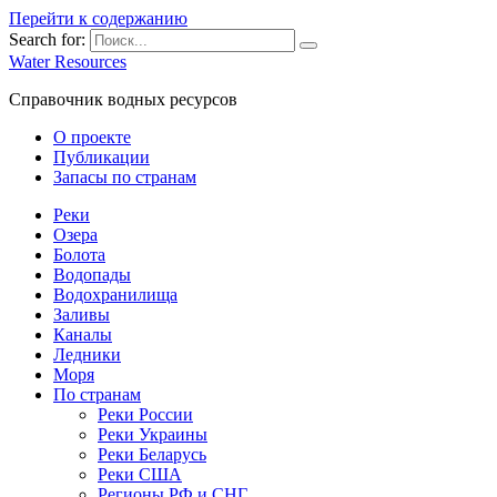
Перейти к содержанию
Search for:
Water Resources
Справочник водных ресурсов
О проекте
Публикации
Запасы по странам
Реки
Озера
Болота
Водопады
Водохранилища
Заливы
Каналы
Ледники
Моря
По странам
Реки России
Реки Украины
Реки Беларусь
Реки США
Регионы РФ и СНГ