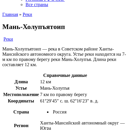
Все страны
Главная
»
Реки
Мань-Холупъятоип
Реки
Мань-Холупъятоип — река в Советском районе Ханты-
Мансийского автономного округа. Устье реки находится на 7-
м км по правому берегу реки Мань-Холупъя. Длина реки
составляет 12 км.
Справочные данные
Длина
12 км
Устье
Мань-Холупъя
Местоположение
7 км по правому берегу
Координаты
61°29′45″ с. ш. 62°16′23″ в. д.
Страна
Россия
Ханты-Мансийский автономный округ —
Регион
Югра