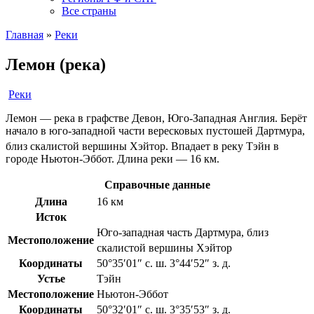
Все страны
Главная
»
Реки
Лемон (река)
Реки
Лемон — река в графстве Девон, Юго-Западная Англия. Берёт
начало в юго-западной части вересковых пустошей Дартмура,
близ скалистой вершины Хэйтор
. Впадает в реку Тэйн
в
городе Ньютон-Эббот. Длина реки — 16 км.
Справочные данные
Длина
16 км
Исток
Юго-западная часть Дартмура, близ
Местоположение
скалистой вершины Хэйтор
Координаты
50°35′01″ с. ш. 3°44′52″ з. д.
Устье
Тэйн
Местоположение
Ньютон-Эббот
Координаты
50°32′01″ с. ш. 3°35′53″ з. д.