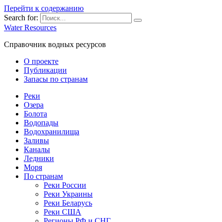
Перейти к содержанию
Search for:
Water Resources
Справочник водных ресурсов
О проекте
Публикации
Запасы по странам
Реки
Озера
Болота
Водопады
Водохранилища
Заливы
Каналы
Ледники
Моря
По странам
Реки России
Реки Украины
Реки Беларусь
Реки США
Регионы РФ и СНГ