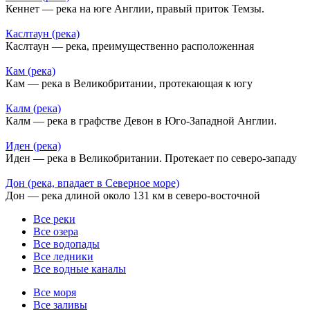
Кеннет — река на юге Англии, правый приток Темзы.
Каслтаун (река)
Каслтаун — река, преимущественно расположенная
Кам (река)
Кам — река в Великобритании, протекающая к югу
Калм (река)
Калм — река в графстве Девон в Юго-Западной Англии.
Иден (река)
Иден — река в Великобритании. Протекает по северо-западу
Дон (река, впадает в Северное море)
Дон — река длиной около 131 км в северо-восточной
Все реки
Все озера
Все водопады
Все ледники
Все водные каналы
Все моря
Все заливы