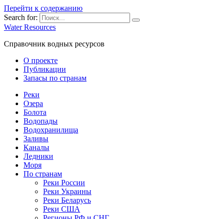
Перейти к содержанию
Search for:
Water Resources
Справочник водных ресурсов
О проекте
Публикации
Запасы по странам
Реки
Озера
Болота
Водопады
Водохранилища
Заливы
Каналы
Ледники
Моря
По странам
Реки России
Реки Украины
Реки Беларусь
Реки США
Регионы РФ и СНГ