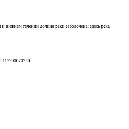
 и нижнем течении долина реки заболочена; здесь река
12117700070750.