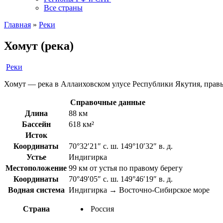
Все страны
Главная
»
Реки
Хомут (река)
Реки
Хомут — река в Аллаиховском улусе Республики Якутия, прав
Справочные данные
Длина
88 км
Бассейн
618 км²
Исток
Координаты
70°32′21″ с. ш. 149°10′32″ в. д.
Устье
Индигирка
Местоположение
99 км от устья по правому берегу
Координаты
70°49′05″ с. ш. 149°46′19″ в. д.
Водная система
Индигирка → Восточно-Сибирское море
Страна
Россия