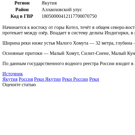
Регион
Якутия
Район
Аллаиховский улус
Код в ГВР
18050000412117700070750
Начинается к востоку от горы Котел, течёт в общем северо-во
протекает между озёр. Впадает в систему дельты Индигирки, в 
Ширина реки ниже устья Малого Хомута — 32 метра, глубина — 1
Основные притоки — Малый Хомут, Силит-Сиене, Малый Кун
По данным государственного водного реестра России входит в
Источник
Якутия
Россия
Реки Якутии
Реки России
Реки
Оцените статью