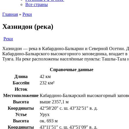
Все страны
Главная
»
Реки
Хазнидон (река)
Реки
Хазнидон — река в Кабардино-Балкарии и Северной Осетии. Дл
Кабардино-Балкарского высокогорного заповедника, впадает в
Туяга. На реке расположены населённые пункты: Ташлы-Тала 
Справочные данные
Длина
42 км
Бассейн
232 км²
Исток
Местоположение
Кабардино-Балкарский высокогорный запов
Высота
выше 2357,1 м
Координаты
42°58′20″ с. ш. 43°32′51″ в. д.
Устье
Урух
Высота
ок. 693 м
Координаты
43°11′51″ с. ш. 43°51′09″ в. д.