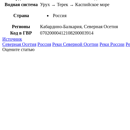
Водная система
Урух → Терек → Каспийское море
Страна
Россия
Регионы
Кабардино-Балкария, Северная Осетия
Код в ГВР
07020000412108200003914
Источник
Северная Осетия
Россия
Реки Северной Осетии
Реки России
Р
Оцените статью