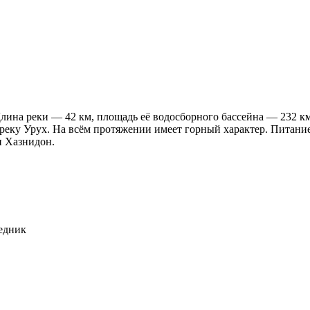
ина реки — 42 км, площадь её водосборного бассейна — 232 км²
 реку Урух. На всём протяжении имеет горный характер. Питан
и Хазнидон.
едник