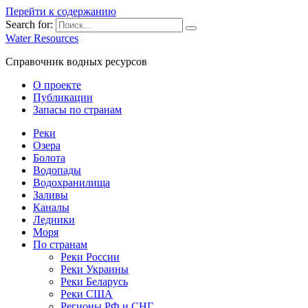
Перейти к содержанию
Search for:
Water Resources
Справочник водных ресурсов
О проекте
Публикации
Запасы по странам
Реки
Озера
Болота
Водопады
Водохранилища
Заливы
Каналы
Ледники
Моря
По странам
Реки России
Реки Украины
Реки Беларусь
Реки США
Регионы РФ и СНГ