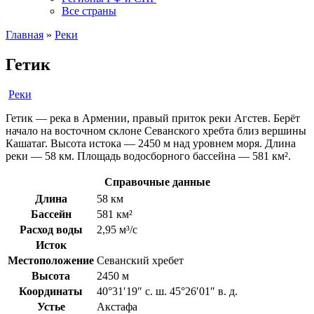
Все страны
Главная
»
Реки
Гетик
Реки
Гетик — река в Армении, правый приток реки Агстев. Берёт
начало на восточном склоне Севанского хребта близ вершины
Кашатаг. Высота истока — 2450 м над уровнем моря. Длина
реки — 58 км. Площадь водосборного бассейна — 581 км².
Справочные данные
Длина
58 км
Бассейн
581 км²
Расход воды
2,95 м³/с
Исток
Местоположение
Севанский хребет
Высота
2450 м
Координаты
40°31′19″ с. ш. 45°26′01″ в. д.
Устье
Акстафа