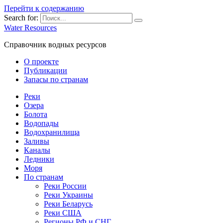
Перейти к содержанию
Search for:
Water Resources
Справочник водных ресурсов
О проекте
Публикации
Запасы по странам
Реки
Озера
Болота
Водопады
Водохранилища
Заливы
Каналы
Ледники
Моря
По странам
Реки России
Реки Украины
Реки Беларусь
Реки США
Регионы РФ и СНГ