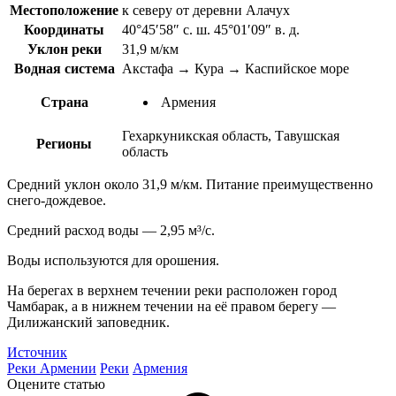
Местоположение
к северу от деревни Алачух
Координаты
40°45′58″ с. ш. 45°01′09″ в. д.
Уклон реки
31,9 м/км
Водная система
Акстафа → Кура → Каспийское море
Страна
Армения
Гехаркуникская область, Тавушская
Регионы
область
Средний уклон около 31,9 м/км. Питание преимущественно
снего-дождевое.
Средний расход воды — 2,95 м³/с.
Воды используются для орошения.
На берегах в верхнем течении реки расположен город
Чамбарак, а в нижнем течении на её правом берегу —
Дилижанский заповедник.
Источник
Реки Армении
Реки
Армения
Оцените статью