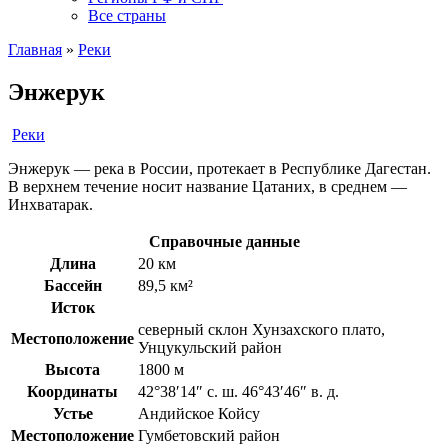
Все страны
Главная
»
Реки
Энжерук
Реки
Энжерук — река в России, протекает в Республике Дагестан.
В верхнем течение носит название Цатаних, в среднем —
Инхватарак.
Справочные данные
Длина
20 км
Бассейн
89,5 км²
Исток
северный склон Хунзахского плато,
Местоположение
Унцукульский район
Высота
1800 м
Координаты
42°38′14″ с. ш. 46°43′46″ в. д.
Устье
Андийское Койсу
Местоположение
Гумбетовский район