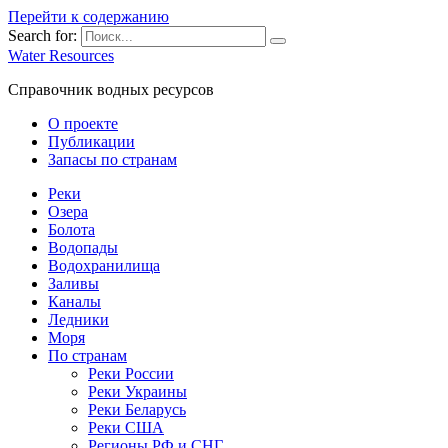
Перейти к содержанию
Search for:
Water Resources
Справочник водных ресурсов
О проекте
Публикации
Запасы по странам
Реки
Озера
Болота
Водопады
Водохранилища
Заливы
Каналы
Ледники
Моря
По странам
Реки России
Реки Украины
Реки Беларусь
Реки США
Регионы РФ и СНГ