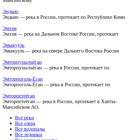
Мансийскому
Эндыю
Эндыю — река в России, протекает по Республике Коми.
Эмээм
Эмээм — река на Дальнем Востоке России, протекает
Эмыкууль
Эмыкууль — река на севере Дальнего Востока России
Эмторпухылъёган
Эмторпухылъёган — река в России, протекает по
Эмторпоголь-Ёган
Эмторпоголь-Ёган — река в России, протекает по
Эмторпетеёган
Эмторпетеёган — река в России, протекает в Ханты-
Мансийском АО.
Все реки
Все озера
Все водопады
Все ледники