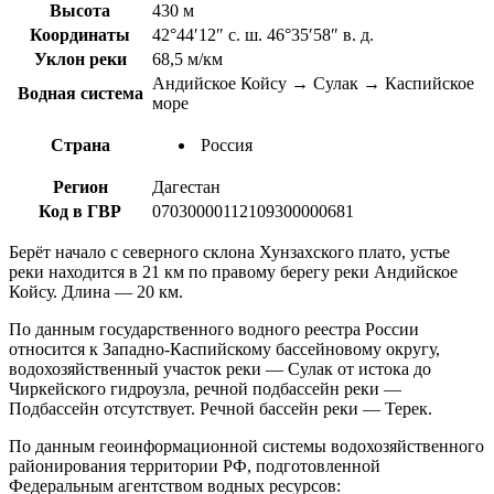
Высота
430 м
Координаты
42°44′12″ с. ш. 46°35′58″ в. д.
Уклон реки
68,5 м/км
Андийское Койсу → Сулак → Каспийское
Водная система
море
Страна
Россия
Регион
Дагестан
Код в ГВР
07030000112109300000681
Берёт начало с северного склона Хунзахского плато, устье
реки находится в 21 км по правому берегу реки Андийское
Койсу. Длина — 20 км.
По данным государственного водного реестра России
относится к Западно-Каспийскому бассейновому округу,
водохозяйственный участок реки — Сулак от истока до
Чиркейского гидроузла, речной подбассейн реки —
Подбассейн отсутствует. Речной бассейн реки — Терек.
По данным геоинформационной системы водохозяйственного
районирования территории РФ, подготовленной
Федеральным агентством водных ресурсов: