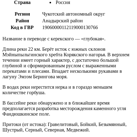
Страна
Россия
Регион
Чукотский автономный округ
Район
Анадырский район
Код в ГВР
19060000112119000130766
Название в переводе с керекского — «глубокая».
Длина реки 22 км. Берёт исток с южных склонов
Мэйныпыльгинского хребта Корякского нагорья. В верхнем
течении имеет горный характер, с достаточно большой
глубиной и сформированным руслом с выраженными
перекатами и плесами. Впадает несколькими рукавами в
лагуну Эмээм Берингова моря.
В водах реки нерестится нерка и в гораздо меньшем
количестве горбуша.
В бассейне реки обнаружено и в ближайшее время
предполагается разработка месторождения каменного угля
Фандюшкинское поле.
Притоки (от истока): Гравелитовый, Бойкий, Безымянный,
Шустрый, Серный, Северная, Медвежий.