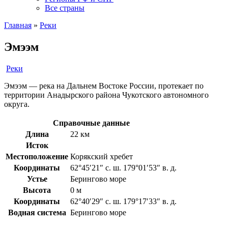
Все страны
Главная
»
Реки
Эмээм
Реки
Эмээм — река на Дальнем Востоке России, протекает по
территории Анадырского района Чукотского автономного
округа.
Справочные данные
Длина
22 км
Исток
Местоположение
Корякский хребет
Координаты
62°45′21″ с. ш. 179°01′53″ в. д.
Устье
Берингово море
Высота
0 м
Координаты
62°40′29″ с. ш. 179°17′33″ в. д.
Водная система
Берингово море