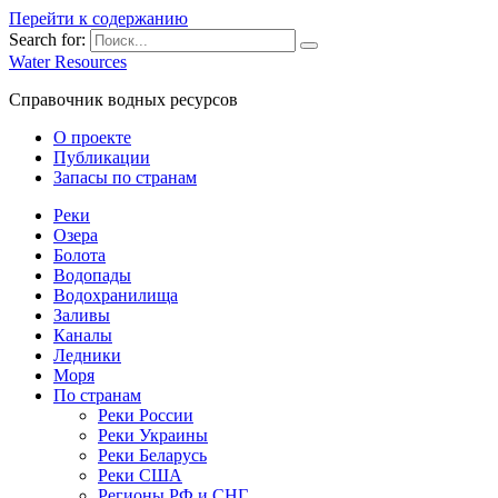
Перейти к содержанию
Search for:
Water Resources
Справочник водных ресурсов
О проекте
Публикации
Запасы по странам
Реки
Озера
Болота
Водопады
Водохранилища
Заливы
Каналы
Ледники
Моря
По странам
Реки России
Реки Украины
Реки Беларусь
Реки США
Регионы РФ и СНГ