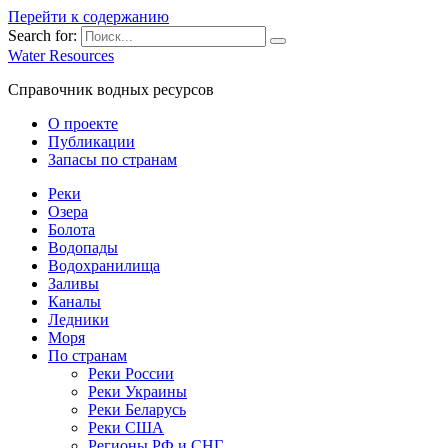
Перейти к содержанию
Search for:
Water Resources
Справочник водных ресурсов
О проекте
Публикации
Запасы по странам
Реки
Озера
Болота
Водопады
Водохранилища
Заливы
Каналы
Ледники
Моря
По странам
Реки России
Реки Украины
Реки Беларусь
Реки США
Регионы РФ и СНГ