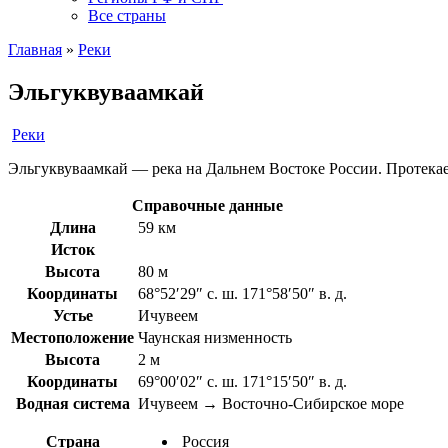
Все страны
Главная
»
Реки
Эльгуквуваамкай
Реки
Эльгуквуваамкай — река на Дальнем Востоке России. Протекае
Справочные данные
Длина
59 км
Исток
Высота
80 м
Координаты
68°52′29″ с. ш. 171°58′50″ в. д.
Устье
Ичувеем
Местоположение
Чаунская низменность
Высота
2 м
Координаты
69°00′02″ с. ш. 171°15′50″ в. д.
Водная система
Ичувеем → Восточно-Сибирское море
Страна
Россия