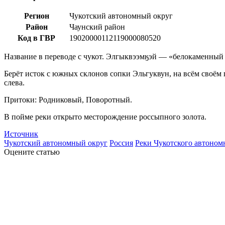
Регион
Чукотский автономный округ
Район
Чаунский район
Код в ГВР
19020000112119000080520
Название в переводе с чукот. Элгыквээмӄэй — «белокаменный 
Берёт исток с южных склонов сопки Эльгуквун, на всём своём 
слева.
Притоки: Родниковый, Поворотный.
В пойме реки открыто месторождение россыпного золота.
Источник
Чукотский автономный округ
Россия
Реки Чукотского автоном
Оцените статью