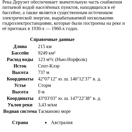
Река Деруэнт обеспечивает значительную часть снабжения
питьевой водой населённых пунктов, находящихся в её
бассейне, а также является существенным источником
электрической энергии, вырабатываемой несколькими
гидроэлектростанциями, которые были построены на реке и
её притоках в 1930-х — 1960-х годах.
Справочные данные
Длина
215 км
Бассейн
9249 км²
Расход воды
123 м³/с (Нью-Норфолк)
Исток
Сент-Клэр
Высота
737 м
Координаты
42°07′12″ ю. ш. 146°12′37″ в. д.
Устье
Сторм
Высота
0 м
Координаты
43°03′03″ ю. ш. 147°22′38″ в. д.
Уклон реки
3,43 м/км
Водная система
Тасманово море
Страна
Австралия