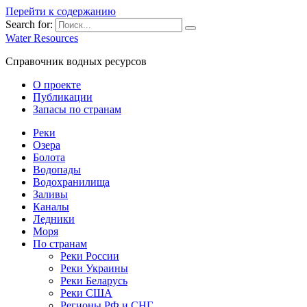
Перейти к содержанию
Search for:
Water Resources
Справочник водных ресурсов
О проекте
Публикации
Запасы по странам
Реки
Озера
Болота
Водопады
Водохранилища
Заливы
Каналы
Ледники
Моря
По странам
Реки России
Реки Украины
Реки Беларусь
Реки США
Регионы РФ и СНГ