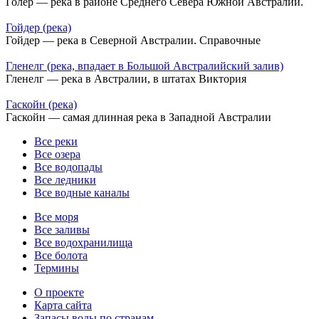
Голер — река в районе Среднего Севера Южной Австралии.
Гойдер (река)
Гойдер — река в Северной Австралии. Справочные
Гленелг (река, впадает в Большой Австралийский залив)
Гленелг — река в Австралии, в штатах Виктория
Гаскойн (река)
Гаскойн — самая длинная река в Западной Австралии
Все реки
Все озера
Все водопады
Все ледники
Все водные каналы
Все моря
Все заливы
Все водохранилища
Все болота
Термины
О проекте
Карта сайта
Запасы воды по странам