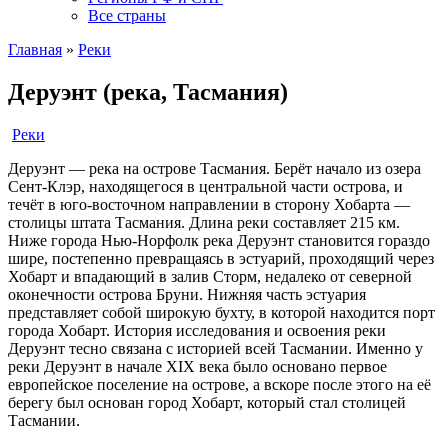
Все страны
Главная
»
Реки
Деруэнт (река, Тасмания)
Реки
Деруэнт — река на острове Тасмания. Берёт начало из озера
Сент-Клэр, находящегося в центральной части острова, и
течёт в юго-восточном направлении в сторону Хобарта —
столицы штата Тасмания. Длина реки составляет 215 км.
Ниже города Нью-Норфолк река Деруэнт становится гораздо
шире, постепенно превращаясь в эстуарий, проходящий через
Хобарт и впадающий в залив Сторм, недалеко от северной
оконечности острова Бруни. Нижняя часть эстуария
представляет собой широкую бухту, в которой находится порт
города Хобарт. История исследования и освоения реки
Деруэнт тесно связана с историей всей Тасмании. Именно у
реки Деруэнт в начале XIX века было основано первое
европейское поселение на острове, а вскоре после этого на её
берегу был основан город Хобарт, который стал столицей
Тасмании.