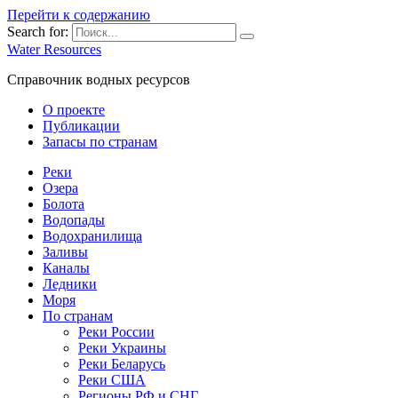
Перейти к содержанию
Search for:
Water Resources
Справочник водных ресурсов
О проекте
Публикации
Запасы по странам
Реки
Озера
Болота
Водопады
Водохранилища
Заливы
Каналы
Ледники
Моря
По странам
Реки России
Реки Украины
Реки Беларусь
Реки США
Регионы РФ и СНГ