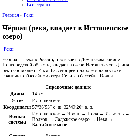
Все страны
Главная
»
Реки
Чёрная (река, впадает в Истошенское
озеро)
Реки
Чёрная — река в России, протекает в Демянском районе
Новгородской области, впадает в озеро Истошенское. Длина
реки составляет 14 км. Бассейн реки на юге и на востоке
граничит с бассейном озера Селигер бассейна Волги.
Справочные данные
Длина
14 км
Устье
Истошенское
Координаты
57°36′53″ с. ш. 32°49′20″ в. д.
Истошенское → Явонь → Пола → Ильмень →
Водная
Волхов → Ладожское озеро → Нева →
система
Балтийское море