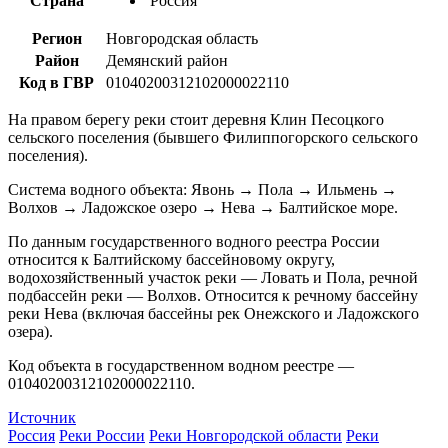
Страна
Россия
Регион
Новгородская область
Район
Демянский район
Код в ГВР
01040200312102000022110
На правом берегу реки стоит деревня Клин Песоцкого
сельского поселения (бывшего Филиппогорского сельского
поселения).
Система водного объекта: Явонь → Пола → Ильмень →
Волхов → Ладожское озеро → Нева → Балтийское море.
По данным государственного водного реестра России
относится к Балтийскому бассейновому округу,
водохозяйственный участок реки — Ловать и Пола, речной
подбассейн реки — Волхов. Относится к речному бассейну
реки Нева (включая бассейны рек Онежского и Ладожского
озера).
Код объекта в государственном водном реестре —
01040200312102000022110.
Источник
Россия
Реки России
Реки Новгородской области
Реки