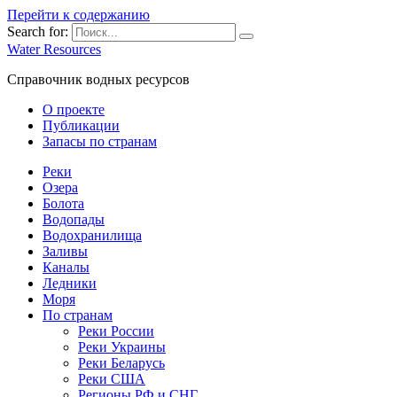
Перейти к содержанию
Search for:
Water Resources
Справочник водных ресурсов
О проекте
Публикации
Запасы по странам
Реки
Озера
Болота
Водопады
Водохранилища
Заливы
Каналы
Ледники
Моря
По странам
Реки России
Реки Украины
Реки Беларусь
Реки США
Регионы РФ и СНГ