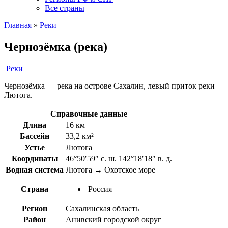
Все страны
Главная
»
Реки
Чернозёмка (река)
Реки
Чернозёмка — река на острове Сахалин, левый приток реки
Лютога.
Справочные данные
Длина
16 км
Бассейн
33,2 км²
Устье
Лютога
Координаты
46°50′59″ с. ш. 142°18′18″ в. д.
Водная система
Лютога → Охотское море
Страна
Россия
Регион
Сахалинская область
Район
Анивский городской округ