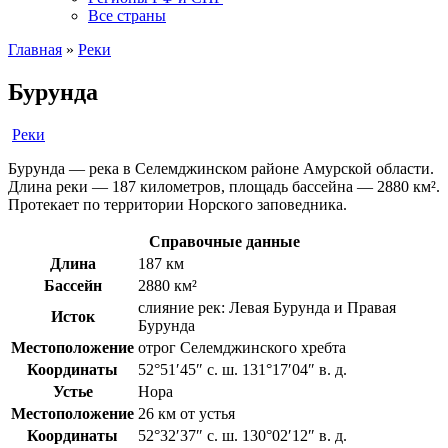
Все страны
Главная
»
Реки
Бурунда
Реки
Бурунда — река в Селемджинском районе Амурской области.
Длина реки — 187 километров, площадь бассейна — 2880 км².
Протекает по территории Норского заповедника.
Справочные данные
Длина
187 км
Бассейн
2880 км²
слияние рек: Левая Бурунда и Правая
Исток
Бурунда
Местоположение
отрог Селемджинского хребта
Координаты
52°51′45″ с. ш. 131°17′04″ в. д.
Устье
Нора
Местоположение
26 км от устья
Координаты
52°32′37″ с. ш. 130°02′12″ в. д.