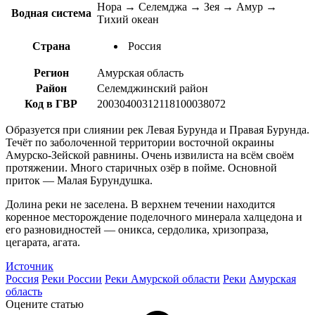
Нора → Селемджа → Зея → Амур →
Водная система
Тихий океан
Страна
Россия
Регион
Амурская область
Район
Селемджинский район
Код в ГВР
20030400312118100038072
Образуется при слиянии рек Левая Бурунда и Правая Бурунда.
Течёт по заболоченной территории восточной окраины
Амурско-Зейской равнины. Очень извилиста на всём своём
протяжении. Много старичных озёр в пойме. Основной
приток — Малая Бурундушка.
Долина реки не заселена. В верхнем течении находится
коренное месторождение поделочного минерала халцедона и
его разновидностей — оникса, сердолика, хризопраза,
цегарата, агата.
Источник
Россия
Реки России
Реки Амурской области
Реки
Амурская
область
Оцените статью