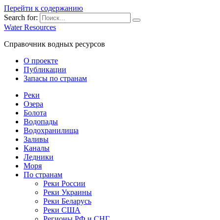
Перейти к содержанию
Search for:
Water Resources
Справочник водных ресурсов
О проекте
Публикации
Запасы по странам
Реки
Озера
Болота
Водопады
Водохранилища
Заливы
Каналы
Ледники
Моря
По странам
Реки России
Реки Украины
Реки Беларусь
Реки США
Регионы РФ и СНГ