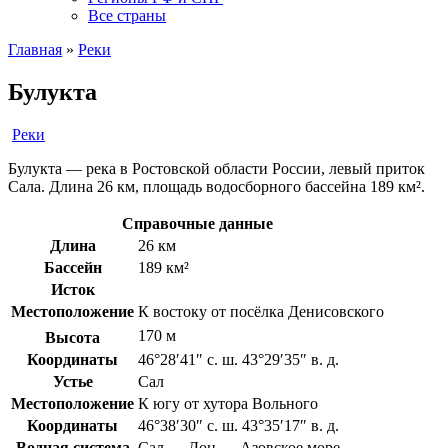
Все страны
Главная
»
Реки
Булукта
Реки
Булукта — река в Ростовской области России, левый приток
Сала. Длина 26 км, площадь водосборного бассейна 189 км².
Справочные данные
Длина
26 км
Бассейн
189 км²
Исток
Местоположение
К востоку от посёлка Денисовского
170 м
Высота
Координаты
46°28′41″ с. ш. 43°29′35″ в. д.
Устье
Сал
Местоположение
К югу от хутора Вольного
Координаты
46°38′30″ с. ш. 43°35′17″ в. д.
Водная система
Сал → Дон → Азовское море