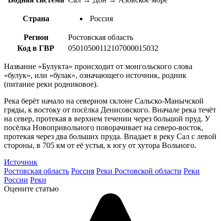
Страна
Россия
Регион
Ростовская область
Код в ГВР
05010500112107000015032
Название «Булукта» происходит от монгольского слова
«булук», или «булак», означающего источник, родник
(питание реки родниковое).
Река берёт начало на северном склоне Сальско-Манычской
гряды, к востоку от посёлка Денисовского. Вначале река течёт
на север, протекая в верхнем течении через большой пруд. У
посёлка Новопривольного поворачивает на северо-восток,
протекая через два больших пруда. Впадает в реку Сал с левой
стороны, в 705 км от её устья, к югу от хутора Вольного.
Источник
Ростовская область
Россия
Реки Ростовской области
Реки
России
Реки
Оцените статью