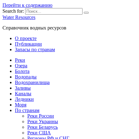
Перейти к содержанию
Search for:
Water Resources
Справочник водных ресурсов
О проекте
Публикации
Запасы по странам
Реки
Озера
Болота
Водопады
Водохранилища
Заливы
Каналы
Ледники
Моря
По странам
Реки России
Реки Украины
Реки Беларусь
Реки США
Регионы РФ и СНГ