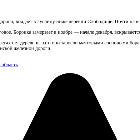
дороги, впадает в Гуслицу ниже деревни Слободище. Почти на в
вое. Боронка замерзает в ноябре — начале декабря, вскрывается
берегах нет деревень, зато они заросли мачтовыми сосновыми б
анской железной дороги.
 область