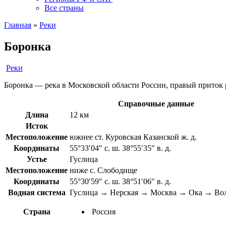
Все страны
Главная
»
Реки
Боронка
Реки
Боронка — река в Московской области России, правый приток
Справочные данные
Длина
12 км
Исток
Местоположение
южнее ст. Куровская Казанской ж. д.
Координаты
55°33′04″ с. ш. 38°55′35″ в. д.
Устье
Гуслица
Местоположение
ниже с. Слободище
Координаты
55°30′59″ с. ш. 38°51′06″ в. д.
Водная система
Гуслица → Нерская → Москва → Ока → Вол
Страна
Россия