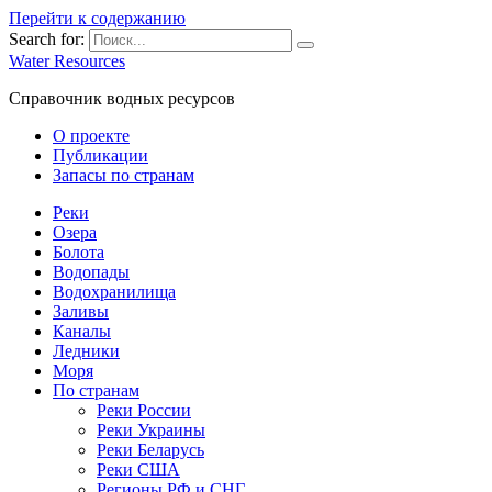
Перейти к содержанию
Search for:
Water Resources
Справочник водных ресурсов
О проекте
Публикации
Запасы по странам
Реки
Озера
Болота
Водопады
Водохранилища
Заливы
Каналы
Ледники
Моря
По странам
Реки России
Реки Украины
Реки Беларусь
Реки США
Регионы РФ и СНГ