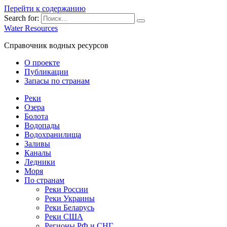
Перейти к содержанию
Search for:
Water Resources
Справочник водных ресурсов
О проекте
Публикации
Запасы по странам
Реки
Озера
Болота
Водопады
Водохранилища
Заливы
Каналы
Ледники
Моря
По странам
Реки России
Реки Украины
Реки Беларусь
Реки США
Регионы РФ и СНГ