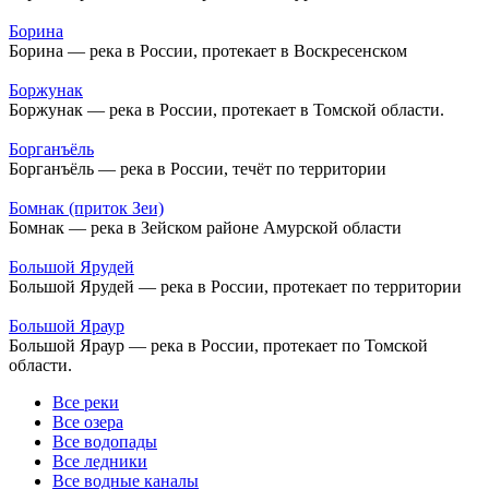
Борина
Борина — река в России, протекает в Воскресенском
Боржунак
Боржунак — река в России, протекает в Томской области.
Борганъёль
Борганъёль — река в России, течёт по территории
Бомнак (приток Зеи)
Бомнак — река в Зейском районе Амурской области
Большой Ярудей
Большой Ярудей — река в России, протекает по территории
Большой Яраур
Большой Яраур — река в России, протекает по Томской
области.
Все реки
Все озера
Все водопады
Все ледники
Все водные каналы