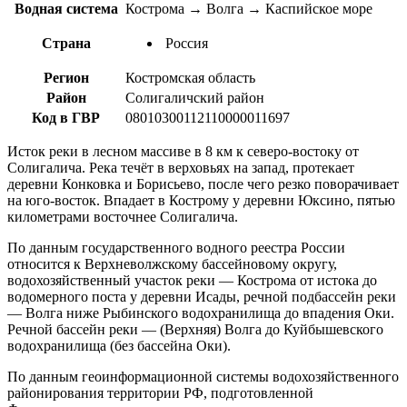
Водная система
Кострома → Волга → Каспийское море
Страна
Россия
Регион
Костромская область
Район
Солигаличский район
Код в ГВР
08010300112110000011697
Исток реки в лесном массиве в 8 км к северо-востоку от
Солигалича. Река течёт в верховьях на запад, протекает
деревни Конковка и Борисьево, после чего резко поворачивает
на юго-восток. Впадает в Кострому у деревни Юксино, пятью
километрами восточнее Солигалича.
По данным государственного водного реестра России
относится к Верхневолжскому бассейновому округу,
водохозяйственный участок реки — Кострома от истока до
водомерного поста у деревни Исады, речной подбассейн реки
— Волга ниже Рыбинского водохранилища до впадения Оки.
Речной бассейн реки — (Верхняя) Волга до Куйбышевского
водохранилища (без бассейна Оки).
По данным геоинформационной системы водохозяйственного
районирования территории РФ, подготовленной