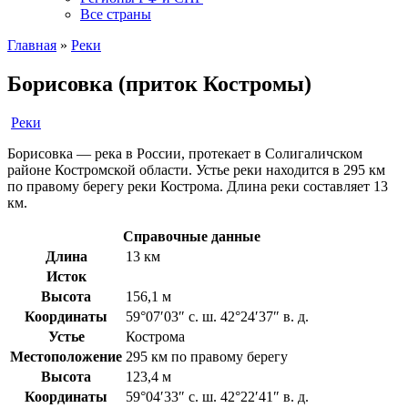
Все страны
Главная
»
Реки
Борисовка (приток Костромы)
Реки
Борисовка — река в России, протекает в Солигаличском
районе Костромской области. Устье реки находится в 295 км
по правому берегу реки Кострома. Длина реки составляет 13
км.
Справочные данные
Длина
13 км
Исток
Высота
156,1 м
Координаты
59°07′03″ с. ш. 42°24′37″ в. д.
Устье
Кострома
Местоположение
295 км по правому берегу
Высота
123,4 м
Координаты
59°04′33″ с. ш. 42°22′41″ в. д.