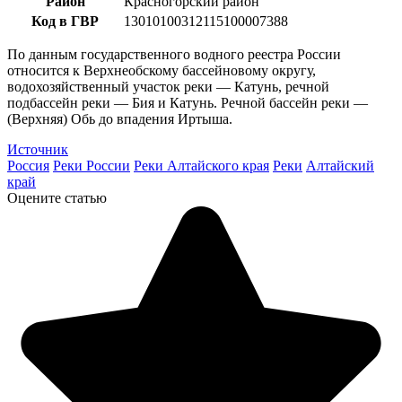
Район
Красногорский район
Код в ГВР
13010100312115100007388
По данным государственного водного реестра России
относится к Верхнеобскому бассейновому округу,
водохозяйственный участок реки — Катунь, речной
подбассейн реки — Бия и Катунь. Речной бассейн реки —
(Верхняя) Обь до впадения Иртыша.
Источник
Россия
Реки России
Реки Алтайского края
Реки
Алтайский
край
Оцените статью