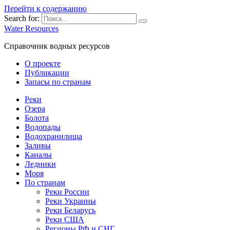
Перейти к содержанию
Search for:
Water Resources
Справочник водных ресурсов
О проекте
Публикации
Запасы по странам
Реки
Озера
Болота
Водопады
Водохранилища
Заливы
Каналы
Ледники
Моря
По странам
Реки России
Реки Украины
Реки Беларусь
Реки США
Регионы РФ и СНГ