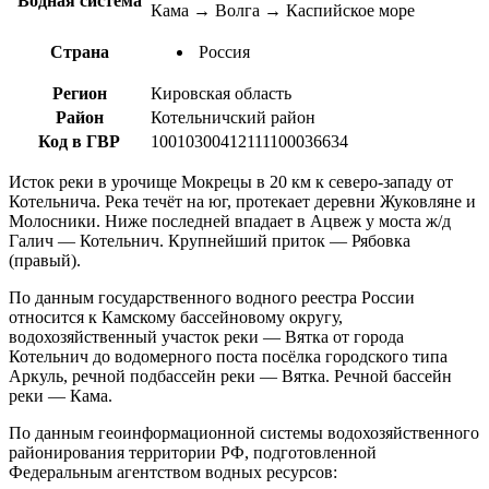
Водная система
Кама → Волга → Каспийское море
Страна
Россия
Регион
Кировская область
Район
Котельничский район
Код в ГВР
10010300412111100036634
Исток реки в урочище Мокрецы в 20 км к северо-западу от
Котельнича. Река течёт на юг, протекает деревни Жуковляне и
Молосники. Ниже последней впадает в Ацвеж у моста ж/д
Галич — Котельнич. Крупнейший приток — Рябовка
(правый).
По данным государственного водного реестра России
относится к Камскому бассейновому округу,
водохозяйственный участок реки — Вятка от города
Котельнич до водомерного поста посёлка городского типа
Аркуль, речной подбассейн реки — Вятка. Речной бассейн
реки — Кама.
По данным геоинформационной системы водохозяйственного
районирования территории РФ, подготовленной
Федеральным агентством водных ресурсов: