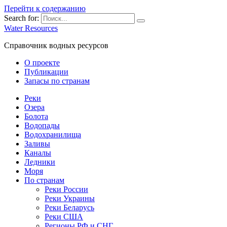
Перейти к содержанию
Search for:
Water Resources
Справочник водных ресурсов
О проекте
Публикации
Запасы по странам
Реки
Озера
Болота
Водопады
Водохранилища
Заливы
Каналы
Ледники
Моря
По странам
Реки России
Реки Украины
Реки Беларусь
Реки США
Регионы РФ и СНГ