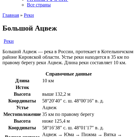
Все страны
Главная
»
Реки
Большой Ацвеж
Реки
Большой Ацвеж — река в России, протекает в Котельничском
районе Кировской области. Устье реки находится в 35 км по
правому берегу реки Ацвеж. Длина реки составляет 10 км.
Справочные данные
Длина
10 км
Исток
Высота
выше 132,2 м
Координаты
58°20′40″ с. ш. 48°00′16″ в. д.
Устье
Ацвеж
Местоположение
35 км по правому берегу
Высота
ниже 125,4 м
Координаты
58°16′38″ с. ш. 48°01′17″ в. д.
Ацвеж → Юма → Пижма → Вятка →