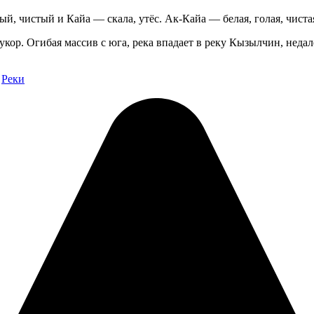
, чистый и Кайа — скала, утёс. Ак-Кайа — белая, голая, чистая,
кор. Огибая массив с юга, река впадает в реку Кызылчин, недале
Реки