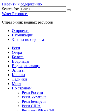
Перейти к содержанию
Search for:
Water Resources
Справочник водных ресурсов
О проекте
Публикации
Запасы по странам
Реки
Озера
Болота
Водопады
Водохранилища
Заливы
Каналы
Ледники
Моря
По странам
Реки России
Реки Украины
Реки Беларусь
Реки США
Регионы РФ и СНГ