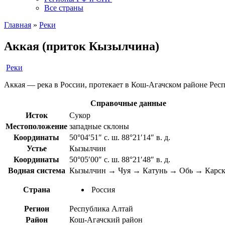
Все страны
Главная
»
Реки
Аккая (приток Кызылчина)
Реки
Аккая — река в России, протекает в Кош-Агачском районе Рес
Справочные данные
Исток
Сукор
Местоположение
западные склоны
Координаты
50°04′51″ с. ш. 88°21′14″ в. д.
Устье
Кызылчин
Координаты
50°05′00″ с. ш. 88°21′48″ в. д.
Водная система
Кызылчин → Чуя → Катунь → Обь → Карск
Страна
Россия
Регион
Республика Алтай
Район
Кош-Агачский район