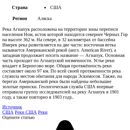
Страна
США
Регион
Аляска
Река Агиапук расположена на территории зоны переписи
населения Ном, исток которой находится севернее Черных Гор
на высоте 362 м. На севере, в 32 километрах от бассейна
Имерек река разветвляется на две части: восточная ветка
называется Американской рекой (англ. American River), а
западная продолжает носить название — Агиапук. Основная
часть проходит по Агиапуской низменности. Устье реки
впадает в Берингово море. Общая протяжённость реки
составляет около 97 км. По всей своей протяженности река
служила местом обитания для народа Эскимосов. Также, на
берегах Американской реки были найдены небольшие
золотые прииски. Геологическая служба США впервые
отправила группу исследователей на реку Агиапук в 1901
году, а также повторно в 1903 году..
Источник
США
Реки США
Реки
Оцените статью