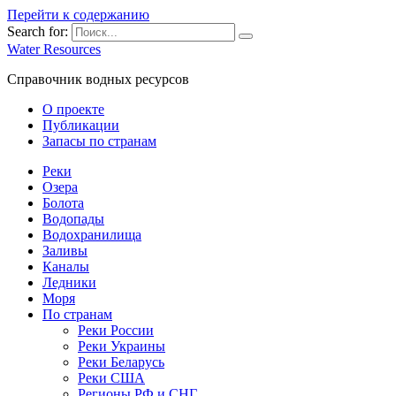
Перейти к содержанию
Search for:
Water Resources
Справочник водных ресурсов
О проекте
Публикации
Запасы по странам
Реки
Озера
Болота
Водопады
Водохранилища
Заливы
Каналы
Ледники
Моря
По странам
Реки России
Реки Украины
Реки Беларусь
Реки США
Регионы РФ и СНГ