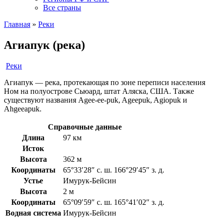
Все страны
Главная
»
Реки
Агиапук (река)
Реки
Агиапук — река, протекающая по зоне переписи населения
Ном на полуострове Сьюард, штат Аляска, США. Также
существуют названия Agee-ee-puk, Ageepuk, Agiopuk и
Ahgeeapuk.
Справочные данные
Длина
97 км
Исток
Высота
362 м
Координаты
65°33′28″ с. ш. 166°29′45″ з. д.
Устье
Имурук-Бейсин
Высота
2 м
Координаты
65°09′59″ с. ш. 165°41′02″ з. д.
Водная система
Имурук-Бейсин