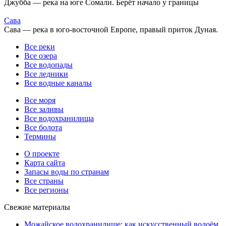
Джубба — река на юге Сомали. Берёт начало у границы
Сава
Сава — река в юго-восточной Европе, правый приток Дуная.
Все реки
Все озера
Все водопады
Все ледники
Все водные каналы
Все моря
Все заливы
Все водохранилища
Все болота
Термины
О проекте
Карта сайта
Запасы воды по странам
Все страны
Все регионы
Свежие материалы
Можайское водохранилище: как искусственный водоём