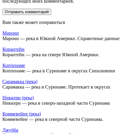
последующих моих комментариев.
Вам также может понравиться
Марони
Марони — река в Южной Америке. Справочные данные
Корантейн
Корантейн — река на севере Южной Америки.
Коппенаме
Коппенаме — река в Суринаме в округах Сипаливини
Сарамакка (река)
Сарамакка — река в Суринаме. Протекает в округах
Никкери (река)
Никкери — река в северо-западной части Суринама
Коммевейне (река)
Коммевейне — река в северной части Суринама.
Джубба