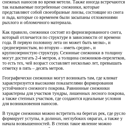
снежных наносов во время метели. Также иногда встречаются
так называемые погребенные снежники, которые
представляют собой своеобразные линзы, состоящие из снега
и льда, которые со временем были засыпаны отложениями
рыхлого и обломочного материала.
Как правило, снежники состоят из фирнизированного снега,
который отличается по структуре в зависимости от времени
года. В первую половину лета он может быть мелко-, и
среднезернистым, во вторую – иметь средне-, и
крупнозернистую структуру. Сезонные снежники в толщину
могут достигать 2-4 метров, а толщина снежников-перелетков,
то есть тех, чей возраст составляет несколько лет, превышать
отметку в пять – десять метров.
Географически снежники могут возникать там, где климат
характеризуется высокими показателями формирования
устойчивого снежного покрова. Равнинные снежники
характерны для участков тундры, лишенных лесного покрова,
а также степных участков, где создаются идеальные условия
для возникновения наносов.
В тундре снежники можно встретить на берегах рек, где русло
формирует уступы, в долинах, неглубоких оврагах, а также у
начала возвышенностей. В степях такое явление можно