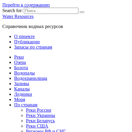
Перейти к содержанию
Search for:
Water Resources
Справочник водных ресурсов
О проекте
Публикации
Запасы по странам
Реки
Озера
Болота
Водопады
Водохранилища
Заливы
Каналы
Ледники
Моря
По странам
Реки России
Реки Украины
Реки Беларусь
Реки США
Регионы РФ и СНГ