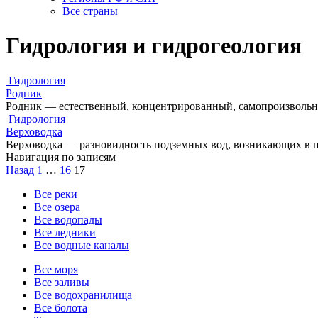
Все страны
Гидрология и гидрогеология
Гидрология
Родник
Родник — естественный, концентрированный, самопроизвольны
Гидрология
Верховодка
Верховодка — разновидность подземных вод, возникающих в 
Навигация по записям
Назад
1
…
16
17
Все реки
Все озера
Все водопады
Все ледники
Все водные каналы
Все моря
Все заливы
Все водохранилища
Все болота