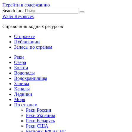
Перейти к содержанию
Search for:
Water Resources
Справочник водных ресурсов
О проекте
Публикации
Запасы по странам
Реки
Озера
Болота
Водопады
Водохранилища
Заливы
Каналы
Ледники
Моря
По странам
Реки России
Реки Украины
Реки Беларусь
Реки США
Регионы РФ и СНГ