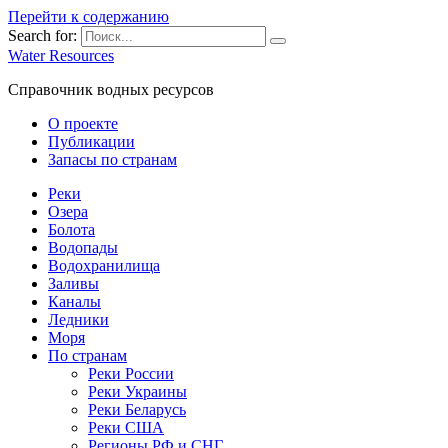
Перейти к содержанию
Search for:
Water Resources
Справочник водных ресурсов
О проекте
Публикации
Запасы по странам
Реки
Озера
Болота
Водопады
Водохранилища
Заливы
Каналы
Ледники
Моря
По странам
Реки России
Реки Украины
Реки Беларусь
Реки США
Регионы РФ и СНГ