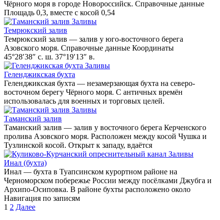
Чёрного моря в городе Новороссийск. Справочные данные
Площадь 0,3, вместе с косой 0,54
Заливы
Темрюкский залив
Темрюкский залив — залив у юго-восточного берега
Азовского моря. Справочные данные Координаты
45°28′38″ с. ш. 37°19′13″ в.
Заливы
Геленджикская бухта
Геленджикская бухта — незамерзающая бухта на северо-
восточном берегу Чёрного моря. С античных времён
использовалась для военных и торговых целей.
Заливы
Таманский залив
Таманский залив — залив у восточного берега Керченского
пролива Азовского моря. Расположен между косой Чушка и
Тузлинской косой. Открыт к западу, вдаётся
Заливы
Инал (бухта)
Инал — бухта в Туапсинском курортном районе на
Черноморском побережье России между посёлками Джубга и
Архипо-Осиповка. В районе бухты расположено около
Навигация по записям
1
2
Далее