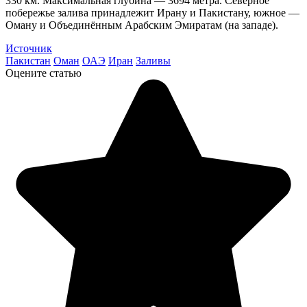
330 км. Максимальная глубина — 3694 метра. Северное
побережье залива принадлежит Ирану и Пакистану, южное —
Оману и Объединённым Арабским Эмиратам (на западе).
Источник
Пакистан
Оман
ОАЭ
Иран
Заливы
Оцените статью