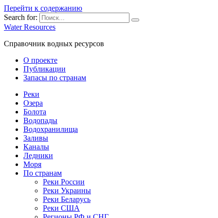
Перейти к содержанию
Search for:
Water Resources
Справочник водных ресурсов
О проекте
Публикации
Запасы по странам
Реки
Озера
Болота
Водопады
Водохранилища
Заливы
Каналы
Ледники
Моря
По странам
Реки России
Реки Украины
Реки Беларусь
Реки США
Регионы РФ и СНГ