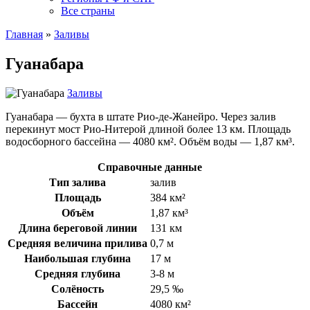
Все страны
Главная
»
Заливы
Гуанабара
Заливы
Гуанабара — бухта в штате Рио-де-Жанейро. Через залив
перекинут мост Рио-Нитерой длиной более 13 км. Площадь
водосборного бассейна — 4080 км². Объём воды — 1,87 км³.
Справочные данные
Тип залива
залив
Площадь
384 км²
Объём
1,87 км³
Длина береговой линии
131 км
Средняя величина прилива
0,7 м
Наибольшая глубина
17 м
Средняя глубина
3-8 м
Солёность
29,5 ‰
Бассейн
4080 км²