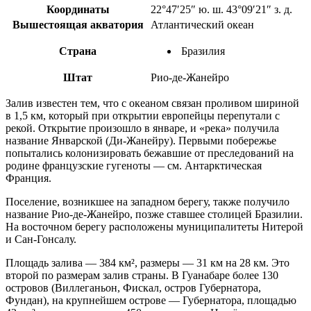
Координаты
22°47′25″ ю. ш. 43°09′21″ з. д.
Вышестоящая акватория
Атлантический океан
Страна
Бразилия
Штат
Рио-де-Жанейро
Залив известен тем, что с океаном связан проливом шириной
в 1,5 км, который при открытии европейцы перепутали с
рекой. Открытие произошло в январе, и «река» получила
название Январской (Ди-Жанейру). Первыми побережье
попытались колонизировать бежавшие от преследований на
родине французские гугеноты — см. Антарктическая
Франция.
Поселение, возникшее на западном берегу, также получило
название Рио-де-Жанейро, позже ставшее столицей Бразилии.
На восточном берегу расположены муниципалитеты Нитерой
и Сан-Гонсалу.
Площадь залива — 384 км², размеры — 31 км на 28 км. Это
второй по размерам залив страны. В Гуанабаре более 130
островов (Виллеганьон, Фискал, остров Губернатора,
Фундан), на крупнейшем острове — Губернатора, площадью