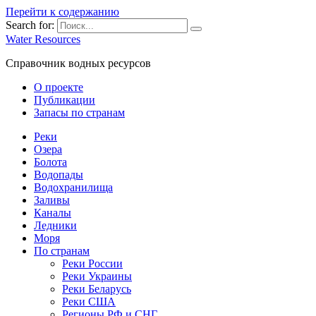
Перейти к содержанию
Search for:
Water Resources
Справочник водных ресурсов
О проекте
Публикации
Запасы по странам
Реки
Озера
Болота
Водопады
Водохранилища
Заливы
Каналы
Ледники
Моря
По странам
Реки России
Реки Украины
Реки Беларусь
Реки США
Регионы РФ и СНГ