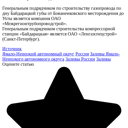
Генеральным подрядчиком по строительству газопровода по
дну Байдарацкой губы от Бованенковского месторождения до
Ухты является компания ОАО
«Межрегионтрубопроводстрой».
Генеральным подрядчиком строительства компрессорной
станции «Байдарацкая» является ОАО «Ленгазспецстрой»
(Санкт-Петербург).
Источник
Ямало-Ненецкий автономный округ
Россия
Заливы Ямало-
Ненецкого автономного округа
Заливы России
Заливы
Оцените статью