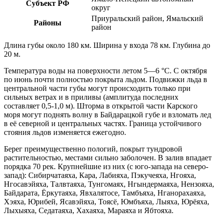
Субъект РФ
округ
Приуральский район, Ямальский
Районы
район
Длина губы около 180 км. Ширина у входа 78 км. Глубина до
20 м.
Температура воды на поверхности летом 5—6 °C. С октября
по июнь почти полностью покрыта льдом. Подвижки льда в
центральной части губы могут происходить только при
сильных ветрах и в приливы (амплитуда последних
составляет 0,5-1,0 м). Шторма в открытой части Карского
моря могут поднять волну в Байдарацкой губе и взломать лед
в её северной и центральных частях. Граница устойчивого
стояния льдов изменяется ежегодно.
Берег преимущественно пологий, покрыт тундровой
растительностью, местами сильно заболочен. В залив впадает
порядка 70 рек. Крупнейшие из них (с юго-запада на северо-
запад): Сибирчатаяха, Кара, Лабияха, Пэкучеяха, Нгояха,
Нгосавэйяха, Талвтаяха, Тунгомаях, Нгындермаяха, Нензояха,
Байдарата, Ёркутаяха, Явхалятосе, Тамбъяха, Нганорахаяха,
Хэяха, Юрибей, Ясавэйяха, Тоясё, Юмбъяха, Лыяха, Юрёяха,
Лыхыяха, Седатаяха, Хахаяха, Мараяха и Ябтояха.