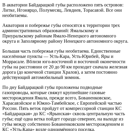
В акватории Байдарацкой губы расположено пять островов:
Литке, Нгонярцо, Полумесяц, Левдиев, Торасавэй. Все они
необитаемы.
Акватория и побережье губы относятся к территории трех
административных образований: Ямальскому и
Приуральскому районам Ямало-Ненецкого автономного
округа и Заполярному району Ненецкого автономного округа.
Большая часть побережья губы необитаема. Единственные
населённые пункты — Усть-Кара, Усть-Юрибей, Яры и
Моррасале. Вблизи юго-восточной и восточной оконечности
губы на расстоянии от 20 до 90 км проходит сначала железная
дорога (до конечной станции Хралов), а затем постоянно
действующий автомобильный зимник.
По дну Байдарацкой губы проложены подводные
газопроводы, которые свяжут крупнейшие газовые
месторождения Ямала, прежде всего, Бованенковское,
Харасавэйское и Южно-Тамбейское, с Европейской частью
России. Пять веток пройдут от компрессорной станции КС
«Байдарацкая» до КС «Ярынская» сквозь центральную часть
губы; ещё одна ветка пойдет гораздо севернее, на выходе из
губы между собственно Бованенковским месторождением и
КС «Усть-Кара» возле одноимённого поселка.