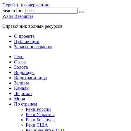
Перейти к содержанию
Search for:
Water Resources
Справочник водных ресурсов
О проекте
Публикации
Запасы по странам
Реки
Озера
Болота
Водопады
Водохранилища
Заливы
Каналы
Ледники
Моря
По странам
Реки России
Реки Украины
Реки Беларусь
Реки США
Регионы РФ и СНГ