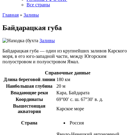
Все страны
Главная
»
Заливы
Байдарацкая губа
Заливы
Байдарацкая губа — один из крупнейших заливов Карского
моря, в его юго-западной части, между Югорским
полуостровом и полуостровом Ямал.
Справочные данные
Длина береговой линии
180 км
Наибольшая глубина
20 м
Впадающие реки
Кара, Байдарата
Координаты
69°00′ с. ш. 67°30′ в. д.
Вышестоящая
Карское море
акватория
Страна
Россия
Ямало-Ненецкий автономный