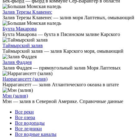
Бёк-фьорд — фьорд в коммуне Сёр-Варангер в области
Залив Терезы Клавенес
Залив Терезы Клавенес — залив моря Лаптевых, омывающий
Бухта Макарова
Бухта Макарова — бухта в Пясинском заливе Карского
Таймырский залив
Таймырский залив — залив Карского моря, омывающий
Залив Фаддея
Залив Фаддея — прямоугольный залив Моря Лаптевых
Наррагансетт (залив)
Наррагансетт — залив Атлантического океана в штате
Мэн (залив)
Мэн — залив в Северной Америке. Справочные данные
Все реки
Все озера
Все водопады
Все ледники
Все водные каналы