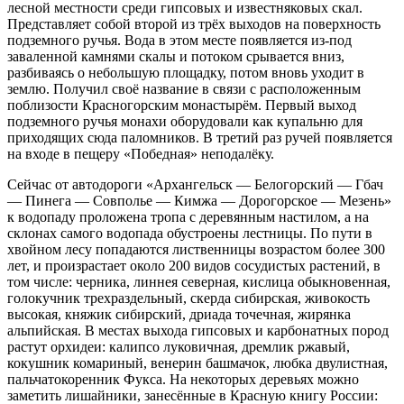
лесной местности среди гипсовых и известняковых скал.
Представляет собой второй из трёх выходов на поверхность
подземного ручья. Вода в этом месте появляется из-под
заваленной камнями скалы и потоком срывается вниз,
разбиваясь о небольшую площадку, потом вновь уходит в
землю. Получил своё название в связи с расположенным
поблизости Красногорским монастырём. Первый выход
подземного ручья монахи оборудовали как купальню для
приходящих сюда паломников. В третий раз ручей появляется
на входе в пещеру «Победная» неподалёку.
Сейчас от автодороги «Архангельск — Белогорский — Гбач
— Пинега — Совполье — Кимжа — Дорогорское — Мезень»
к водопаду проложена тропа с деревянным настилом, а на
склонах самого водопада обустроены лестницы. По пути в
хвойном лесу попадаются лиственницы возрастом более 300
лет, и произрастает около 200 видов сосудистых растений, в
том числе: черника, линнея северная, кислица обыкновенная,
голокучник трехраздельный, скерда сибирская, живокость
высокая, княжик сибирский, дриада точечная, жирянка
альпийская. В местах выхода гипсовых и карбонатных пород
растут орхидеи: калипсо луковичная, дремлик ржавый,
кокушник комариный, венерин башмачок, любка двулистная,
пальчатокоренник Фукса. На некоторых деревьях можно
заметить лишайники, занесённые в Красную книгу России: