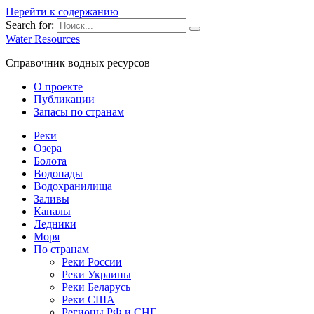
Перейти к содержанию
Search for:
Water Resources
Справочник водных ресурсов
О проекте
Публикации
Запасы по странам
Реки
Озера
Болота
Водопады
Водохранилища
Заливы
Каналы
Ледники
Моря
По странам
Реки России
Реки Украины
Реки Беларусь
Реки США
Регионы РФ и СНГ