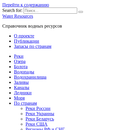
Перейти к содержанию
Search for:
Water Resources
Справочник водных ресурсов
О проекте
Публикации
Запасы по странам
Реки
Озера
Болота
Водопады
Водохранилища
Заливы
Каналы
Ледники
Моря
По странам
Реки России
Реки Украины
Реки Беларусь
Реки США
Регионы РФ и СНГ