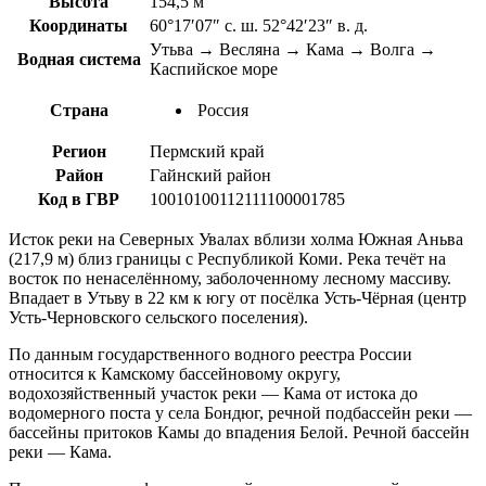
Высота
154,5 м
Координаты
60°17′07″ с. ш. 52°42′23″ в. д.
Утьва → Весляна → Кама → Волга →
Водная система
Каспийское море
Страна
Россия
Регион
Пермский край
Район
Гайнский район
Код в ГВР
10010100112111100001785
Исток реки на Северных Увалах вблизи холма Южная Аньва
(217,9 м) близ границы с Республикой Коми. Река течёт на
восток по ненаселённому, заболоченному лесному массиву.
Впадает в Утьву в 22 км к югу от посёлка Усть-Чёрная (центр
Усть-Черновского сельского поселения).
По данным государственного водного реестра России
относится к Камскому бассейновому округу,
водохозяйственный участок реки — Кама от истока до
водомерного поста у села Бондюг, речной подбассейн реки —
бассейны притоков Камы до впадения Белой. Речной бассейн
реки — Кама.