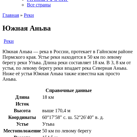
Все страны
Главная
»
Реки
Южная Аньва
Реки
Южная Аньва — река в России, протекает в Гайнском районе
Пермского края. Устье реки находится в 50 км по левому
берегу реки Утьва. Длина реки составляет 18 км. В 3, 8 км от
устья, по левому берегу реки впадает река Северная Аньва.
Ниже её устья Южная Аньва также известна как просто
Аньва.
Справочные данные
Длина
18 км
Исток
Высота
выше 170,4 м
Координаты
60°17′58″ с. ш. 52°26′40″ в. д.
Устье
Утьва
Местоположение
50 км по левому берегу