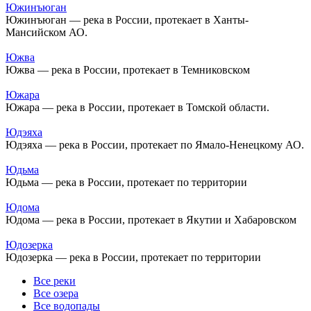
Южинъюган
Южинъюган — река в России, протекает в Ханты-
Мансийском АО.
Южва
Южва — река в России, протекает в Темниковском
Южара
Южара — река в России, протекает в Томской области.
Юдэяха
Юдэяха — река в России, протекает по Ямало-Ненецкому АО.
Юдьма
Юдьма — река в России, протекает по территории
Юдома
Юдома — река в России, протекает в Якутии и Хабаровском
Юдозерка
Юдозерка — река в России, протекает по территории
Все реки
Все озера
Все водопады