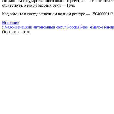
По данным государственного водного реестра России относитс
отсутствует. Речной бассейн реки — Пур.
Код объекта в государственном водном реестре — 15040000112
Источник
Ямало-Ненецкий автономный округ
Россия
Реки Ямало-Ненецк
Оцените статью