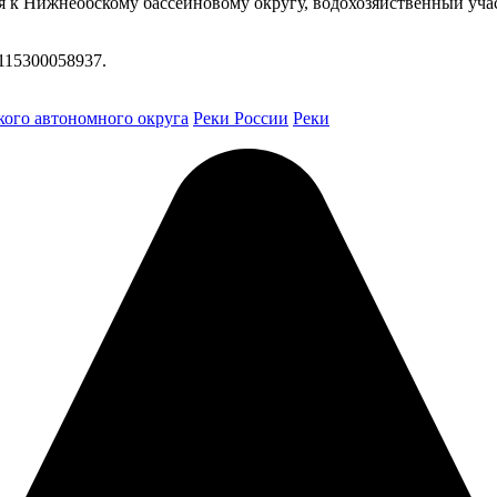
я к Нижнеобскому бассейновому округу, водохозяйственный уча
115300058937.
ого автономного округа
Реки России
Реки