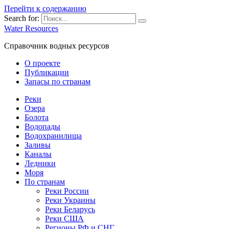
Перейти к содержанию
Search for:
Water Resources
Справочник водных ресурсов
О проекте
Публикации
Запасы по странам
Реки
Озера
Болота
Водопады
Водохранилища
Заливы
Каналы
Ледники
Моря
По странам
Реки России
Реки Украины
Реки Беларусь
Реки США
Регионы РФ и СНГ