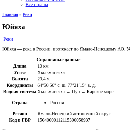
Все страны
Главная
»
Реки
Юйяха
Реки
Юйяха — река в России, протекает по Ямало-Ненецкому АО. Уст
Справочные данные
Длина
13 км
Устье
Хыльмигъяха
Высота
29,4 м
Координаты
64°56′56″ с. ш. 77°21′15″ в. д.
Водная система
Хыльмигъяха → Пур → Карское море
Страна
Россия
Регион
Ямало-Ненецкий автономный округ
Код в ГВР
15040000112115300058937