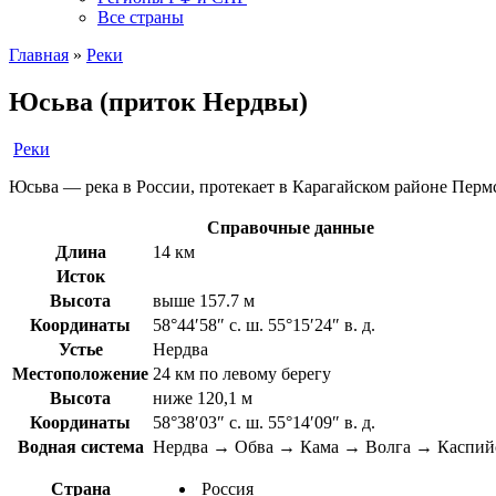
Все страны
Главная
»
Реки
Юсьва (приток Нердвы)
Реки
Юсьва — река в России, протекает в Карагайском районе Пермск
Справочные данные
Длина
14 км
Исток
Высота
выше 157.7 м
Координаты
58°44′58″ с. ш. 55°15′24″ в. д.
Устье
Нердва
Местоположение
24 км по левому берегу
Высота
ниже 120,1 м
Координаты
58°38′03″ с. ш. 55°14′09″ в. д.
Водная система
Нердва → Обва → Кама → Волга → Каспийс
Страна
Россия