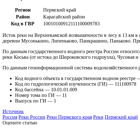
Регион
Пермский край
Район
Карагайский район
Код в ГВР
10010100912111100009783
Исток реки на Верхнекамской возвышенности в лесу в 13 км к 
деревни Мусонькино, Липеньково, Панкрашино, Паньково. Пр
По данным государственного водного реестра России относится
реки Косьва (от истока до Широковского гидроузла), Чусовая 
По данным геоинформационной системы водохозяйственного р
Код водного объекта в государственном водном реестре
Код по гидрологической изученности (ГИ) — 111100978
Код бассейна — 10.01.01.009
Номер тома по ГИ — 11
Выпуск по ГИ — 1
Источник
Россия
Реки России
Реки Пермского края
Реки
Пермский край
Оцените статью