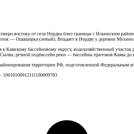
северо-востоку от села Нердва близ границы с Ильинским район
иток — Ошашорка (левый). Впадает в Нердву у деревни Мухино
 к Камскому бассейновому округу, водохозяйственный участок р
и Сылва, речной подбассейн реки — бассейны притоков Камы до 
айонирования территории РФ, подготовленной Федеральным аг
 — 10010100912111100009783