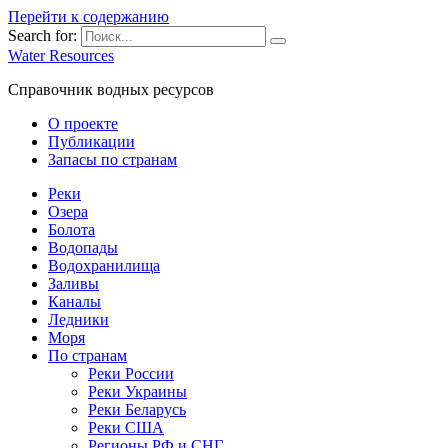
Перейти к содержанию
Search for:
Water Resources
Справочник водных ресурсов
О проекте
Публикации
Запасы по странам
Реки
Озера
Болота
Водопады
Водохранилища
Заливы
Каналы
Ледники
Моря
По странам
Реки России
Реки Украины
Реки Беларусь
Реки США
Регионы РФ и СНГ