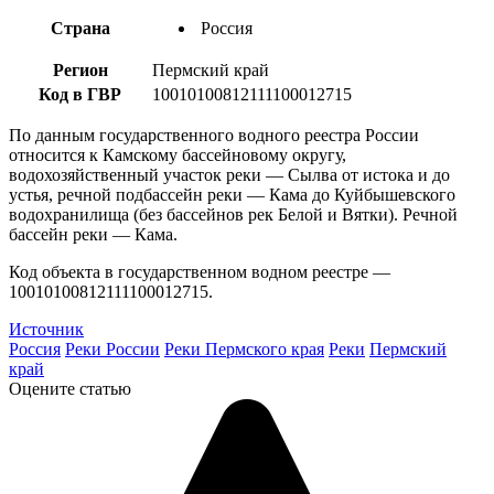
Страна
Россия
Регион
Пермский край
Код в ГВР
10010100812111100012715
По данным государственного водного реестра России
относится к Камскому бассейновому округу,
водохозяйственный участок реки — Сылва от истока и до
устья, речной подбассейн реки — Кама до Куйбышевского
водохранилища (без бассейнов рек Белой и Вятки). Речной
бассейн реки — Кама.
Код объекта в государственном водном реестре —
10010100812111100012715.
Источник
Россия
Реки России
Реки Пермского края
Реки
Пермский
край
Оцените статью