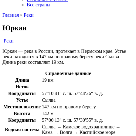
Все страны
Главная
»
Реки
Юркан
Реки
Юркан — река в России, протекает в Пермском крае. Устье
реки находится в 147 км по правому берегу реки Сылва.
Длина реки составляет 19 км.
Справочные данные
Длина
19 км
Исток
Координаты
57°10′41″ с. ш. 57°44′26″ в. д.
Устье
Сылва
Местоположение
147 км по правому берегу
Высота
142 м
Координаты
57°06′13″ с. ш. 57°30′55″ в. д.
Сылва → Камское водохранилище →
Водная система
Кама → Волга → Каспийское море