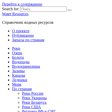
Перейти к содержанию
Search for:
Water Resources
Справочник водных ресурсов
О проекте
Публикации
Запасы по странам
Реки
Озера
Болота
Водопады
Водохранилища
Заливы
Каналы
Ледники
Моря
По странам
Реки России
Реки Украины
Реки Беларусь
Реки США
Регионы РФ и СНГ