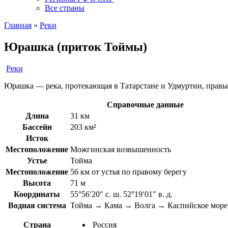
Все страны
Главная
»
Реки
Юрашка (приток Тоймы)
Реки
Юрашка — река, протекающая в Татарстане и Удмуртии, прав
Справочные данные
Длина
31 км
Бассейн
203 км²
Исток
Местоположение
Можгинская возвышенность
Устье
Тойма
Местоположение
56 км от устья по правому берегу
Высота
71 м
Координаты
55°56′20″ с. ш. 52°19′01″ в. д.
Водная система
Тойма → Кама → Волга → Каспийское море
Страна
Россия