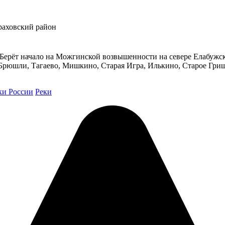
раховский район
. Берёт начало на Можгинской возвышенности на севере Елабужс
Брюшли, Тагаево, Мишкино, Старая Игра, Илькино, Старое Гри
ки России
Реки