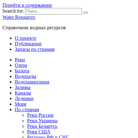
Перейти к содержанию
Search for:
Water Resources
Справочник водных ресурсов
О проекте
Публикации
Запасы по странам
Реки
Озера
Болота
Водопады
Водохранилища
Заливы
Каналы
Ледники
Моря
По странам
Реки России
Реки Украины
Реки Беларусь
Реки США
Регионы РФ и СНГ