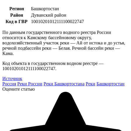
Регион
Башкортостан
Район
Дуванский район
Код в ГВР
10010201012111100022747
По данным государственного водного реестра России
относится к Камскому бассейновому округу,
водохозяйственный участок реки — Ай от истока и до устья,
речной подбассейн реки — Белая. Речной бассейн реки —
Кама.
Код объекта в государственном водном реестре —
10010201012111100022747.
Источник
Россия
Реки России
Реки Башкортостана
Реки
Башкортостан
Оцените статью