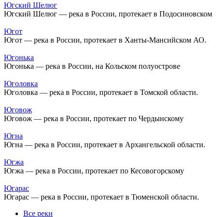
Югский Шелюг
Югский Шелюг — река в России, протекает в Подосиновском
Югот
Югот — река в России, протекает в Ханты-Мансийском АО.
Югонька
Югонька — река в России, на Кольском полуострове
Юголовка
Юголовка — река в России, протекает в Томской области.
Юговож
Юговож — река в России, протекает по Чердынскому
Югна
Югна — река в России, протекает в Архангельской области.
Югжа
Югжа — река в России, протекает по Кесовогорскому
Югарас
Югарас — река в России, протекает в Тюменской области.
Все реки