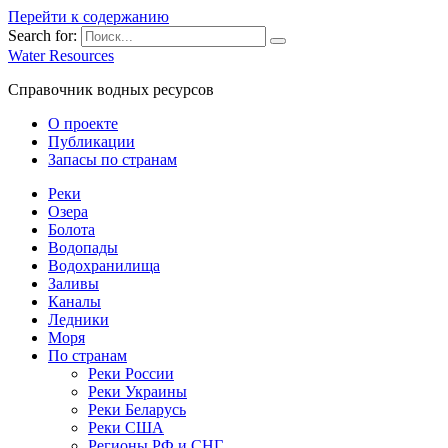
Перейти к содержанию
Search for:
Water Resources
Справочник водных ресурсов
О проекте
Публикации
Запасы по странам
Реки
Озера
Болота
Водопады
Водохранилища
Заливы
Каналы
Ледники
Моря
По странам
Реки России
Реки Украины
Реки Беларусь
Реки США
Регионы РФ и СНГ