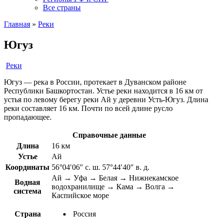
Все страны
Главная
»
Реки
Югуз
Реки
Югуз — река в России, протекает в Дуванском районе
Республики Башкортостан. Устье реки находится в 16 км от
устья по левому берегу реки Ай у деревни Усть-Югуз. Длина
реки составляет 16 км. Почти по всей длине русло
пропадающее.
Справочные данные
Длина
16 км
Устье
Ай
Координаты
56°04′06″ с. ш. 57°44′40″ в. д.
Ай → Уфа → Белая → Нижнекамское
Водная
водохранилище → Кама → Волга →
система
Каспийское море
Страна
Россия