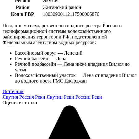
Регион
Якутия
Район
Жиганский район
Код в ГВР
18030900112117500006876
По данным государственного водного реестра России и
геоинформационной системы водохозяйственного
районирования территории РФ, подготовленной
Федеральным агентством водных ресурсов:
Бассейновый округ — Ленский
Речной бассейн — Лена
Речной подбассейн — Лена ниже впадения Вилюя до
устья
Водохозяйственный участок — Лена от впадения Вилюя
до водного поста ГМС Джарджан
Источник
Якутия
Россия
Реки Якутии
Реки России
Реки
Оцените статью