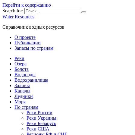
Перейти к содержанию
Search for:
Water Resources
Справочник водных ресурсов
О проекте
Публикации
Запасы по странам
Реки
Озера
Болота
Водопады
Водохранилища
Заливы
Каналы
Ледники
Моря
По странам
Реки России
Реки Украины
Реки Беларусь
Реки США
Регионы РФ и СНГ