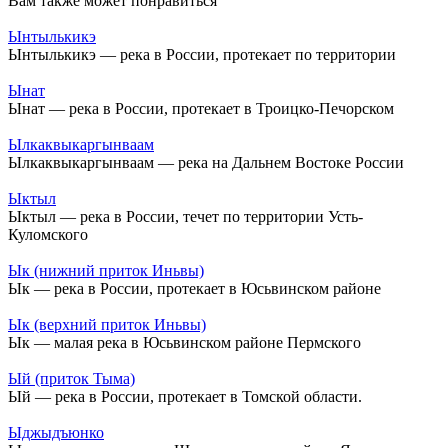
Вам также может понравиться
Ынтылькикэ
Ынтылькикэ — река в России, протекает по территории
Ынат
Ынат — река в России, протекает в Троицко-Печорском
Ылкаквыкаргынваам
Ылкаквыкаргынваам — река на Дальнем Востоке России
Ыктыл
Ыктыл — река в России, течет по территории Усть-
Куломского
Ык (нижний приток Иньвы)
Ык — река в России, протекает в Юсьвинском районе
Ык (верхний приток Иньвы)
Ык — малая река в Юсьвинском районе Пермского
Ый (приток Тыма)
Ый — река в России, протекает в Томской области.
Ыджыдъюнко