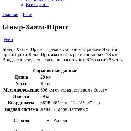
Все страны
Главная
»
Реки
Ыныр-Хаята-Юряге
Реки
Ыныр-Хаята-Юряге — река в Жиганском районе Якутии,
приток реки Лена. Протяженность реки составляет 28 км.
Впадает в реку Лена слева на расстоянии 696 км от её устья.
Справочные данные
Длина
28 км
Устье
Лена
Местоположение
696 км от устья по левому берегу
Высота
29 м
Координаты
66°49′48″ с. ш. 123°22′34″ в. д.
Водная система
Лена → море Лаптевых
Страна
Россия