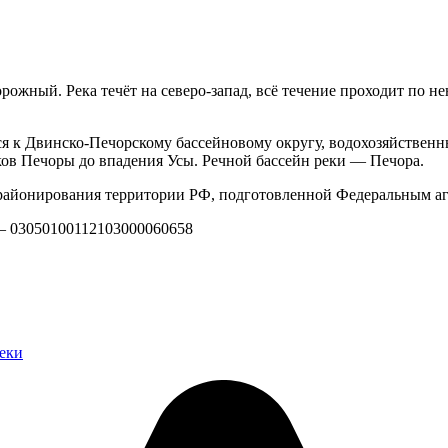
орожный. Река течёт на северо-запад, всё течение проходит по 
ся к Двинско-Печорскому бассейновому округу, водохозяйственн
ов Печоры до впадения Усы. Речной бассейн реки — Печора.
айонирования территории РФ, подготовленной Федеральным аг
 — 03050100112103000060658
еки