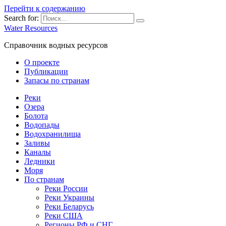
Перейти к содержанию
Search for:
Water Resources
Справочник водных ресурсов
О проекте
Публикации
Запасы по странам
Реки
Озера
Болота
Водопады
Водохранилища
Заливы
Каналы
Ледники
Моря
По странам
Реки России
Реки Украины
Реки Беларусь
Реки США
Регионы РФ и СНГ