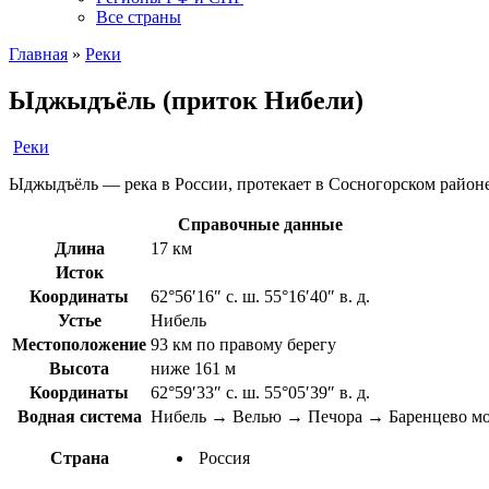
Все страны
Главная
»
Реки
Ыджыдъёль (приток Нибели)
Реки
Ыджыдъёль — река в России, протекает в Сосногорском районе 
Справочные данные
Длина
17 км
Исток
Координаты
62°56′16″ с. ш. 55°16′40″ в. д.
Устье
Нибель
Местоположение
93 км по правому берегу
Высота
ниже 161 м
Координаты
62°59′33″ с. ш. 55°05′39″ в. д.
Водная система
Нибель → Велью → Печора → Баренцево м
Страна
Россия