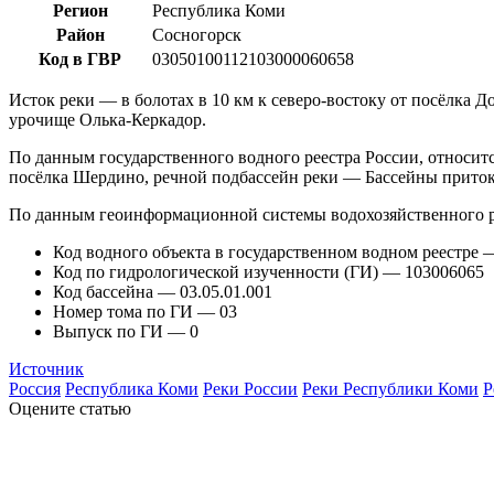
Регион
Республика Коми
Район
Сосногорск
Код в ГВР
03050100112103000060658
Исток реки — в болотах в 10 км к северо-востоку от посёлка Д
урочище Олька-Керкадор.
По данным государственного водного реестра России, относит
посёлка Шердино, речной подбассейн реки — Бассейны приток
По данным геоинформационной системы водохозяйственного р
Код водного объекта в государственном водном реестре
Код по гидрологической изученности (ГИ) — 103006065
Код бассейна — 03.05.01.001
Номер тома по ГИ — 03
Выпуск по ГИ — 0
Источник
Россия
Республика Коми
Реки России
Реки Республики Коми
Р
Оцените статью