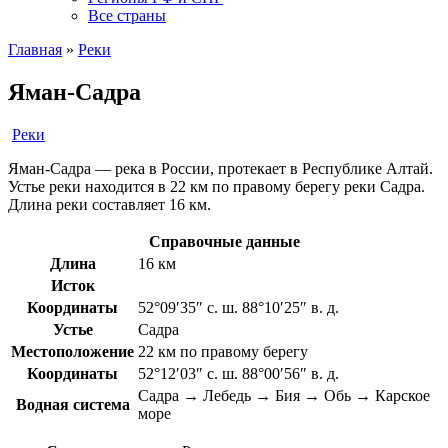
Все страны
Главная
»
Реки
Яман-Садра
Реки
Яман-Садра — река в России, протекает в Республике Алтай.
Устье реки находится в 22 км по правому берегу реки Садра.
Длина реки составляет 16 км.
Справочные данные
Длина
16 км
Исток
Координаты
52°09′35″ с. ш. 88°10′25″ в. д.
Устье
Садра
Местоположение
22 км по правому берегу
Координаты
52°12′03″ с. ш. 88°00′56″ в. д.
Садра → Лебедь → Бия → Обь → Карское
Водная система
море