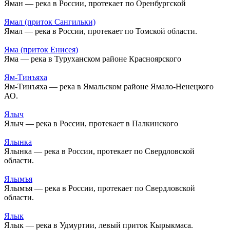
Яман — река в России, протекает по Оренбургской
Ямал (приток Сангильки)
Ямал — река в России, протекает по Томской области.
Яма (приток Енисея)
Яма — река в Туруханском районе Красноярского
Ям-Тинъяха
Ям-Тинъяха — река в Ямальском районе Ямало-Ненецкого
АО.
Ялыч
Ялыч — река в России, протекает в Палкинского
Ялынка
Ялынка — река в России, протекает по Свердловской
области.
Ялымъя
Ялымъя — река в России, протекает по Свердловской
области.
Ялык
Ялык — река в Удмуртии, левый приток Кырыкмаса.