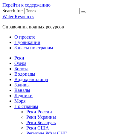
Перейти к содержанию
Search for:
Water Resources
Справочник водных ресурсов
О проекте
Публикации
Запасы по странам
Реки
Озера
Болота
Водопады
Водохранилища
Заливы
Каналы
Ледники
Моря
По странам
Реки России
Реки Украины
Реки Беларусь
Реки США
Регионы РФ и СНГ