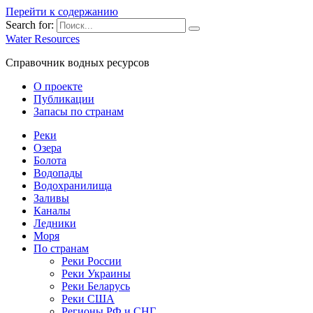
Перейти к содержанию
Search for:
Water Resources
Справочник водных ресурсов
О проекте
Публикации
Запасы по странам
Реки
Озера
Болота
Водопады
Водохранилища
Заливы
Каналы
Ледники
Моря
По странам
Реки России
Реки Украины
Реки Беларусь
Реки США
Регионы РФ и СНГ