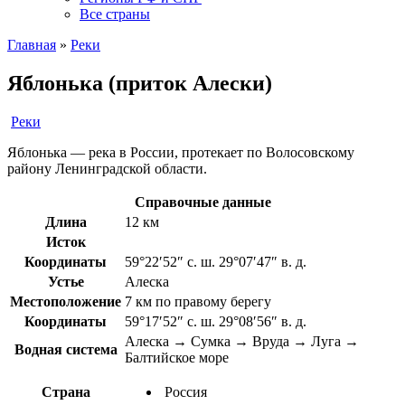
Все страны
Главная
»
Реки
Яблонька (приток Алески)
Реки
Яблонька — река в России, протекает по Волосовскому
району Ленинградской области.
Справочные данные
Длина
12 км
Исток
Координаты
59°22′52″ с. ш. 29°07′47″ в. д.
Устье
Алеска
Местоположение
7 км по правому берегу
Координаты
59°17′52″ с. ш. 29°08′56″ в. д.
Алеска → Сумка → Вруда → Луга →
Водная система
Балтийское море
Страна
Россия