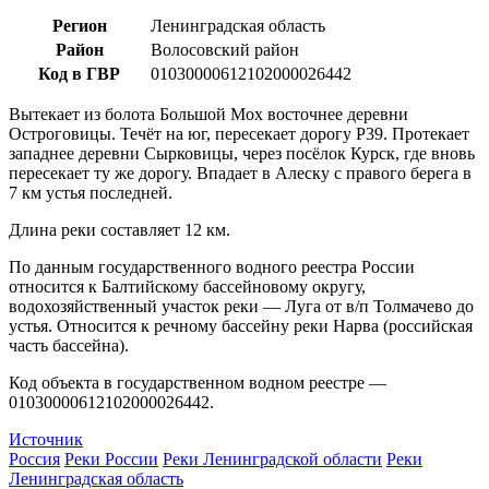
Регион
Ленинградская область
Район
Волосовский район
Код в ГВР
01030000612102000026442
Вытекает из болота Большой Мох восточнее деревни
Остроговицы. Течёт на юг, пересекает дорогу Р39. Протекает
западнее деревни Сырковицы, через посёлок Курск, где вновь
пересекает ту же дорогу. Впадает в Алеску с правого берега в
7 км устья последней.
Длина реки составляет 12 км.
По данным государственного водного реестра России
относится к Балтийскому бассейновому округу,
водохозяйственный участок реки — Луга от в/п Толмачево до
устья. Относится к речному бассейну реки Нарва (российская
часть бассейна).
Код объекта в государственном водном реестре —
01030000612102000026442.
Источник
Россия
Реки России
Реки Ленинградской области
Реки
Ленинградская область