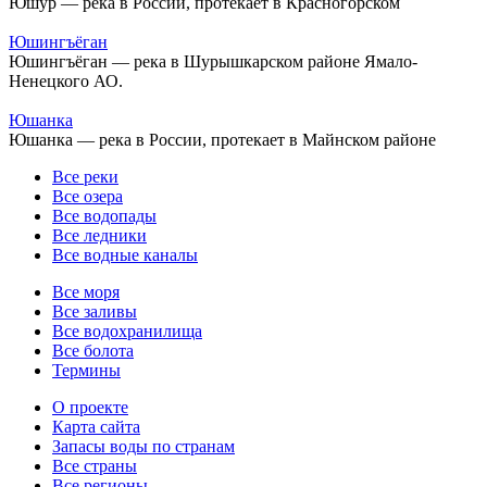
Юшур — река в России, протекает в Красногорском
Юшингъёган
Юшингъёган — река в Шурышкарском районе Ямало-
Ненецкого АО.
Юшанка
Юшанка — река в России, протекает в Майнском районе
Все реки
Все озера
Все водопады
Все ледники
Все водные каналы
Все моря
Все заливы
Все водохранилища
Все болота
Термины
О проекте
Карта сайта
Запасы воды по странам
Все страны
Все регионы