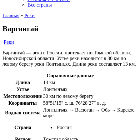
Все страны
Главная
»
Реки
Варгаигай
Реки
Варгаигай — река в России, протекает по Томской области,
Новосибирской области. Устье реки находится в 30 км по
левому берегу реки Лонтынъях. Длина реки составляет 13 км.
Справочные данные
Длина
13 км
Устье
Лонтынъях
Местоположение
30 км по левому берегу
Координаты
58°51′15″ с. ш. 76°28′27″ в. д.
Лонтынъях → Васюган → Обь → Карское
Водная система
море
Страна
Россия
Регион
Томская область