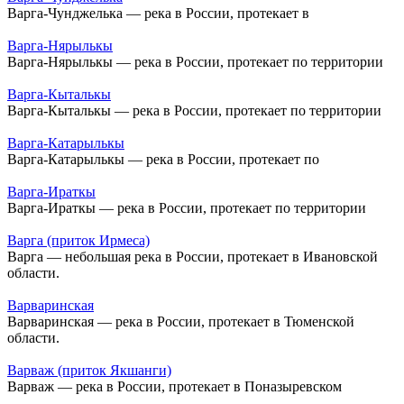
Варга-Чунджелька — река в России, протекает в
Варга-Нярылькы
Варга-Нярылькы — река в России, протекает по территории
Варга-Кыталькы
Варга-Кыталькы — река в России, протекает по территории
Варга-Катарылькы
Варга-Катарылькы — река в России, протекает по
Варга-Ираткы
Варга-Ираткы — река в России, протекает по территории
Варга (приток Ирмеса)
Варга — небольшая река в России, протекает в Ивановской
области.
Варваринская
Варваринская — река в России, протекает в Тюменской
области.
Варваж (приток Якшанги)
Варваж — река в России, протекает в Поназыревском