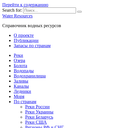
Перейти к содержанию
Search for:
Water Resources
Справочник водных ресурсов
О проекте
Публикации
Запасы по странам
Реки
Озера
Болота
Водопады
Водохранилища
Заливы
Каналы
Ледники
Моря
По странам
Реки России
Реки Украины
Реки Беларусь
Реки США
Регионы РФ и СНГ