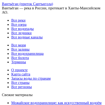
Вантьёган (приток Сартъигола)
Вантьёган — река в России, протекает в Ханты-Мансийском
АО.
Все реки
Все озера
Все водопады
Все ледники
Все водные каналы
Все моря
Все заливы
Все водохранилища
Все болота
Термины
О проекте
Карта сайта
Запасы воды по странам
Все страны
Все регионы
Свежие материалы
Можайское водохранилище: как искусственный водоём