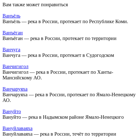
Вам также может понравиться
Ванъёль
Ванъёль — река в России, протекает по Республике Коми.
Ванъёган
Ванъёган — река в России, протекает по территории
Ванчуга
Ванчуга — река в России, протекает в Судогодском
Ванчигигол
Ванчигигол — река в России, протекает по Ханты-
Мансийскому АО.
Ванчаруяха
Ванчаруяха — река в России, протекает по Ямало-Ненецкому
АО.
Вануйто
Вануйто — река в Надымском районе Ямало-Ненецкого
Вануйлаваяха
Вануйлаваяха — река в России, течёт по территории