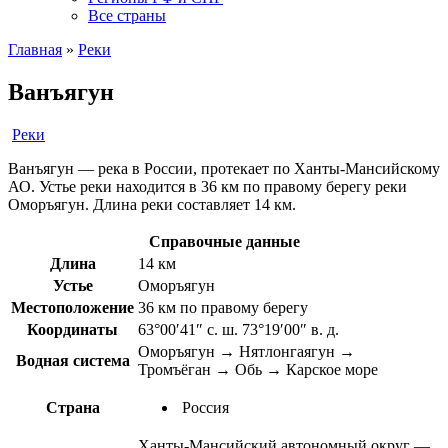
Все страны
Главная
»
Реки
Ванъягун
Реки
Ванъягун — река в России, протекает по Ханты-Мансийскому
АО. Устье реки находится в 36 км по правому берегу реки
Оморъягун. Длина реки составляет 14 км.
Справочные данные
Длина
14 км
Устье
Оморъягун
Местоположение
36 км по правому берегу
Координаты
63°00′41″ с. ш. 73°19′00″ в. д.
Оморъягун → Нятлонгаягун →
Водная система
Тромъёган → Обь → Карское море
Страна
Россия
Ханты-Мансийский автономный округ —