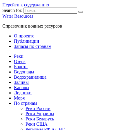
Перейти к содержанию
Search for:
Water Resources
Справочник водных ресурсов
О проекте
Публикации
Запасы по странам
Реки
Озера
Болота
Водопады
Водохранилища
Заливы
Каналы
Ледники
Моря
По странам
Реки России
Реки Украины
Реки Беларусь
Реки США
Регионы РФ и СНГ