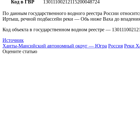
Код в ГВР
13011100212115200048724
По данным государственного водного реестра России относитс
Иртыш, речной подбассейн реки — Обь ниже Ваха до впадения
Код объекта в государственном водном реестре — 13011100212
Источник
Ханты-Мансийский автономный округ — Югра
Россия
Реки Х
Оцените статью