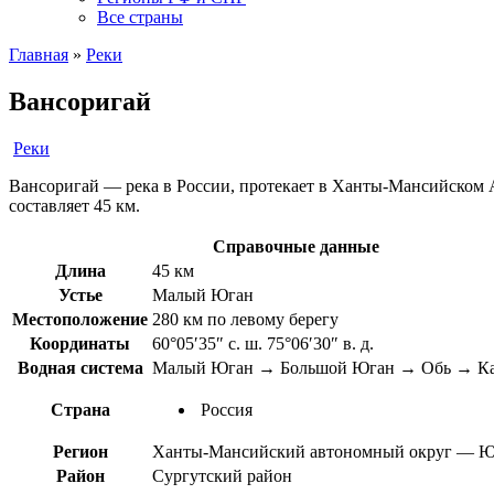
Все страны
Главная
»
Реки
Вансоригай
Реки
Вансоригай — река в России, протекает в Ханты-Мансийском А
составляет 45 км.
Справочные данные
Длина
45 км
Устье
Малый Юган
Местоположение
280 км по левому берегу
Координаты
60°05′35″ с. ш. 75°06′30″ в. д.
Водная система
Малый Юган → Большой Юган → Обь → Ка
Страна
Россия
Регион
Ханты-Мансийский автономный округ — Ю
Район
Сургутский район