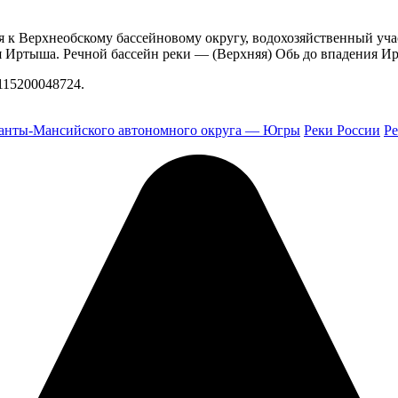
я к Верхнеобскому бассейновому округу, водохозяйственный уча
 Иртыша. Речной бассейн реки — (Верхняя) Обь до впадения И
115200048724.
анты-Мансийского автономного округа — Югры
Реки России
Р