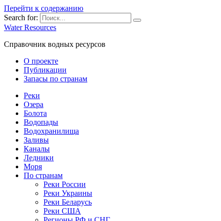
Перейти к содержанию
Search for:
Water Resources
Справочник водных ресурсов
О проекте
Публикации
Запасы по странам
Реки
Озера
Болота
Водопады
Водохранилища
Заливы
Каналы
Ледники
Моря
По странам
Реки России
Реки Украины
Реки Беларусь
Реки США
Регионы РФ и СНГ