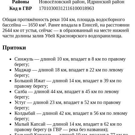
Районы
Новосёловский район, Идринский район
Код в ГВР
17010300312116100018963
Общая протяжённость реки 104 км, площадь водосборного
бассейна — 1650 км². Ранее впадала в Енисей, на расстоянии
2644 км от устья, сейчас — в образованный на месте нижней
части долины залив Убей Красноярского водохранилища.
Притоки
Синжуль — длиной 10 км, впадает в 8 км по правому
берегу;
Маджар — длиной 18 км, впадает в 22 км по левому
берегу;
Большой Ижат — длиной 14 км, впадает в 39 км по
правому берегу;
Салба — длиной 44 км, впадает в 45 км по левому
берегу;
Устуг — длиной 23 км, впадает в 52 км по правому
берегу;
Колдыбай — длиной 42 км, впадает в 56 км по левому
берегу;
Малый Капсай — длиной 14 км, впадает в 62 км по
правому берегу (в ГВР — река без названия);
Большой Коржель — длиной 10 км, впадает в 77 км по