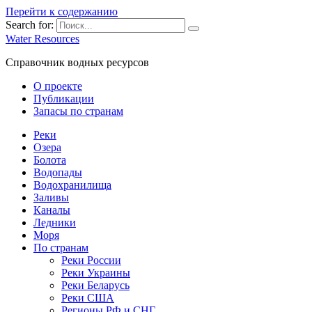
Перейти к содержанию
Search for:
Water Resources
Справочник водных ресурсов
О проекте
Публикации
Запасы по странам
Реки
Озера
Болота
Водопады
Водохранилища
Заливы
Каналы
Ледники
Моря
По странам
Реки России
Реки Украины
Реки Беларусь
Реки США
Регионы РФ и СНГ