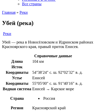
Все страны
Главная
»
Реки
Убей (река)
Реки
Убей — река в Новосёловском и Идринском районах
Красноярского края, правый приток Енисея.
Справочные данные
Длина
104 км
Исток
Координаты
54°38′24″ с. ш. 92°02′32″ в. д.
Устье
Енисей
Координаты
55°05′00″ с. ш. 91°40′16″ в. д.
Водная система
Енисей → Карское море
Страна
Россия
Регион
Красноярский край