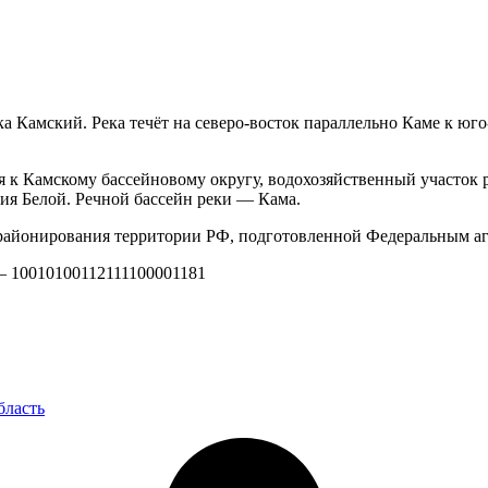
а Камский. Река течёт на северо-восток параллельно Каме к юго
 к Камскому бассейновому округу, водохозяйственный участок р
ия Белой. Речной бассейн реки — Кама.
айонирования территории РФ, подготовленной Федеральным аг
 — 10010100112111100001181
бласть