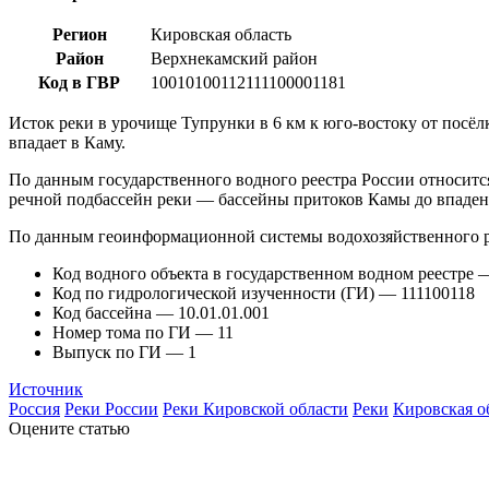
Регион
Кировская область
Район
Верхнекамский район
Код в ГВР
10010100112111100001181
Исток реки в урочище Тупрунки в 6 км к юго-востоку от посёлк
впадает в Каму.
По данным государственного водного реестра России относится
речной подбассейн реки — бассейны притоков Камы до впаден
По данным геоинформационной системы водохозяйственного р
Код водного объекта в государственном водном реестре
Код по гидрологической изученности (ГИ) — 111100118
Код бассейна — 10.01.01.001
Номер тома по ГИ — 11
Выпуск по ГИ — 1
Источник
Россия
Реки России
Реки Кировской области
Реки
Кировская о
Оцените статью