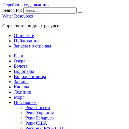
Перейти к содержанию
Search for:
Water Resources
Справочник водных ресурсов
О проекте
Публикации
Запасы по странам
Реки
Озера
Болота
Водопады
Водохранилища
Заливы
Каналы
Ледники
Моря
По странам
Реки России
Реки Украины
Реки Беларусь
Реки США
Регионы РФ и СНГ