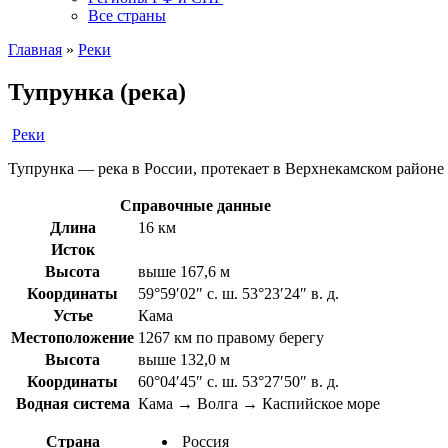
Все страны
Главная
»
Реки
Тупрунка (река)
Реки
Тупрунка — река в России, протекает в Верхнекамском районе К
Справочные данные
Длина
16 км
Исток
Высота
выше 167,6 м
Координаты
59°59′02″ с. ш. 53°23′24″ в. д.
Устье
Кама
Местоположение
1267 км по правому берегу
Высота
выше 132,0 м
Координаты
60°04′45″ с. ш. 53°27′50″ в. д.
Водная система
Кама → Волга → Каспийское море
Страна
Россия