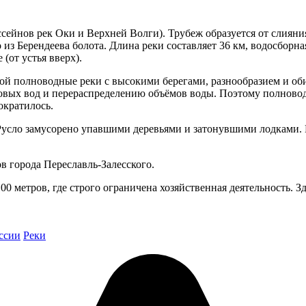
ссейнов рек Оки и Верхней Волги). Трубеж образуется от слиян
 из Берендеева болота. Длина реки составляет 36 км, водосборна
(от устья вверх).
ой полноводные реки с высокими берегами, разнообразием и об
ых вод и перераспределению объёмов воды. Поэтому полноводна
ократилось.
усло замусорено упавшими деревьями и затонувшими лодками. П
в города Переславль-Залесского.
0 метров, где строго ограничена хозяйственная деятельность. З
ссии
Реки