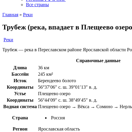
Все страны
Главная
»
Реки
Трубеж (река, впадает в Плещеево озеро
Реки
Трубеж — река в Переславском районе Ярославской области Рос
Справочные данные
Длина
36 км
Бассейн
245 км²
Исток
Берендеево болото
Координаты
56°37′06″ с. ш. 39°01′13″ в. д.
Устье
Плещеево озеро
Координаты
56°44′09″ с. ш. 38°49′45″ в. д.
Водная система
Плещеево озеро → Вёкса → Сомино → Нерль
Страна
Россия
Регион
Ярославская область