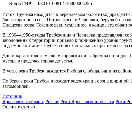
Код в ГВР
08010100812110000004285
Исток Трубежа находится в Берендеевом болоте (водораздел ба
близ старинного села Петровского, и Чернавки, берущей начало
Плещеева озера. Течение реки медленное, в конце лета обратное 
В 1930—1950-е годы Трубежница и Чернавка представляли соб
заболоченных территорий привело к понижению уровня грунтов
подземное питание Трубежа и всех остальных притоков озера с
Дно покрыто толстым слоем городских и фабричных отходов. Р
мусора в пределах города до устья.
В устье реки Трубеж находится Рыбная слобода, один из районо
По берегу реки Трубеж проходит водоохранная зона шириной 10
автомобилей.
Источник
Ярославская область
Россия
Реки Ярославской области
Реки Ро
Оцените статью