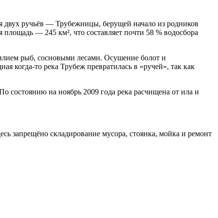
ия двух ручьёв — Трубежницы, берущей начало из родников
я площадь — 245 км², что составляет почти 58 % водосбора
илием рыб, сосновыми лесами. Осушение болот и
я когда-то река Трубеж превратилась в «ручей», так как
о состоянию на ноябрь 2009 года река расчищена от ила и
десь запрещёно складирование мусора, стоянка, мойка и ремонт